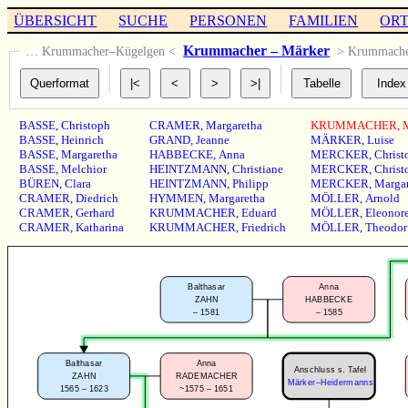
ÜBERSICHT
SUCHE
PERSONEN
FAMILIEN
OR
Krummacher – Märker
… Krummacher–Kügelgen <
> Krummach
BASSE
,
Christoph
CRAMER
,
Margaretha
KRUMMACHER
,
BASSE
,
Heinrich
GRAND
,
Jeanne
MÄRKER
,
Luise
BASSE
,
Margaretha
HABBECKE
,
Anna
MERCKER
,
Christ
BASSE
,
Melchior
HEINTZMANN
,
Christiane
MERCKER
,
Christ
BÜREN
,
Clara
HEINTZMANN
,
Philipp
MERCKER
,
Margar
CRAMER
,
Diedrich
HYMMEN
,
Margaretha
MÖLLER
,
Arnold
CRAMER
,
Gerhard
KRUMMACHER
,
Eduard
MÖLLER
,
Eleonor
CRAMER
,
Katharina
KRUMMACHER
,
Friedrich
MÖLLER
,
Theodor
Balthasar
Anna
ZAHN
HABBECKE
–
1581
–
1585
Balthasar
Anna
Anschluss s. Tafel
ZAHN
RADEMACHER
Märker–Heidermanns
1565 – 1623
~1575 – 1651