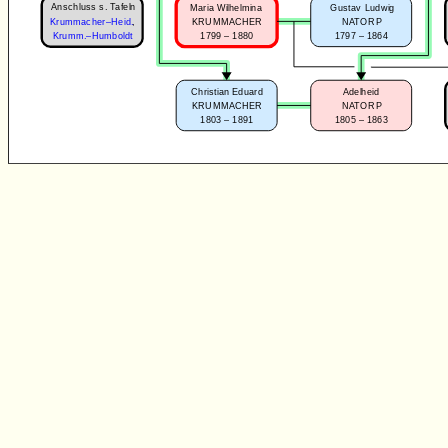
Anschluss s. Tafeln
Maria Wilhelmina
Gustav Ludwig
KRUMMACHER
NATORP
Krummacher–Heid.
,
1799 – 1880
1797 – 1864
Krumm.–Humboldt
Christian Eduard
Adelheid
KRUMMACHER
NATORP
1803 – 1891
1805 – 1863