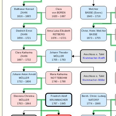
Balthasar Konrad
Clara
Melchior
ZAHN
von BÜREN
BASSE (Evers)
1616 – 1665
1620 – 1667
1640 – 1716
Diedrich Ernst
Anna Luisa Elisabeth
Christ. Heinr. Melchior
ZAHN
RETBERG
BASSE
1659 – 1721
1676 – >1721
1673 – 1755
Clara Katharina
Johann Theodor
Anschluss s. Tafel
ZAHN
MÖLLER
Krummacher–Krafft
1697 – 1732
1705 – 1763
Johann Anton Arnold
Maria Katharina
Anschluss s. Tafel
MÖLLER
NOTTEBOHM
Krummacher–Möller
1732 – 1806
1740 – 1790
Eleonora Christina
Friedrich Adolf
Bernh. Christ. Ludwig
MÖLLER
KRUMMACHER
NATORP
1763 – 1844
1767 – 1845
1774 – 1846