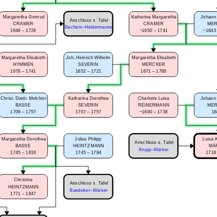
Margaretha Gertrud
Katharina Margaretha
Johann 
Anschluss s. Tafel
CRAMER
CRAMER
ME
Bachem–Heidermanns
1648 – 1728
~1650 – 1741
~1643
Margaretha Elisabeth
Joh. Heinrich Wilhelm
Margaretha Elisabeth
HYMMEN
SEVERIN
MERCKER
1678 – 1741
1652 – 1721
1671 – 1766
Christ. Diedr. Melchior
Katharina Dorothea
Charlotte Luisa
Johann 
BASSE
SEVERIN
REINERMANN
ME
1709 – 1757
1707 – 1757
~1690 – 1738
16
Margaretha Dorothea
Julius Philipp
Luisa 
Anschluss s. Tafel
BASSE
HEINTZMANN
MÄ
Krupp–Märker
1745 – 1818
1745 – 1794
1718
Christina
Anschluss s. Tafel
HEINTZMANN
Baedeker–Märker
1771 – 1847