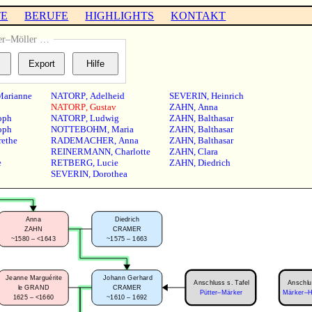
TE
BERUFE
HIGHLIGHTS
KONTAKT
er–Möller …
Marianne
NATORP
,
Adelheid
SEVERIN
,
Heinrich
NATORP
,
Gustav
ZAHN
,
Anna
oph
NATORP
,
Ludwig
ZAHN
,
Balthasar
oph
NOTTEBOHM
,
Maria
ZAHN
,
Balthasar
ethe
RADEMACHER
,
Anna
ZAHN
,
Balthasar
REINERMANN
,
Charlotte
ZAHN
,
Clara
e
RETBERG
,
Lucie
ZAHN
,
Diedrich
SEVERIN
,
Dorothea
Anna
Diedrich
ZAHN
CRAMER
~1580 – <1643
~1575 – 1663
Jeanne Marguérite
Johann Gerhard
Anschluss s. Tafel
Anschlu
le GRAND
CRAMER
Pütter–Märker
Märker–H
1625 – <1660
~1610 – 1692