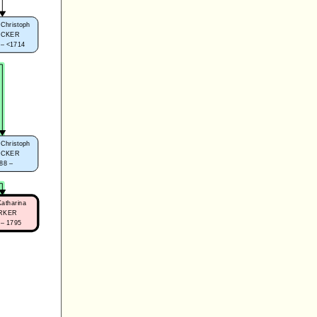
Christoph
RCKER
 – <1714
Christoph
RCKER
88 –
Katharina
RKER
 – 1795