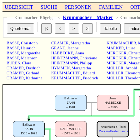
ÜBERSICHT
SUCHE
PERSONEN
FAMILIEN
OR
Krummacher – Märker
… Krummacher–Kügelgen <
> Krummach
BASSE
,
Christoph
CRAMER
,
Margaretha
KRUMMACHER
,
BASSE
,
Heinrich
GRAND
,
Jeanne
MÄRKER
,
Luise
BASSE
,
Margaretha
HABBECKE
,
Anna
MERCKER
,
Christ
BASSE
,
Melchior
HEINTZMANN
,
Christiane
MERCKER
,
Christ
BÜREN
,
Clara
HEINTZMANN
,
Philipp
MERCKER
,
Margar
CRAMER
,
Diedrich
HYMMEN
,
Margaretha
MÖLLER
,
Arnold
CRAMER
,
Gerhard
KRUMMACHER
,
Eduard
MÖLLER
,
Eleonor
CRAMER
,
Katharina
KRUMMACHER
,
Friedrich
MÖLLER
,
Theodor
Balthasar
Anna
ZAHN
HABBECKE
–
1581
–
1585
Balthasar
Anna
Anschluss s. Tafel
ZAHN
RADEMACHER
Märker–Heidermanns
1565 – 1623
~1575 – 1651