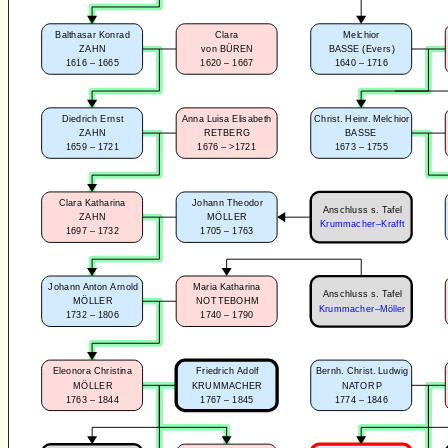
Balthasar Konrad
Clara
Melchior
ZAHN
von BÜREN
BASSE (Evers)
1616 – 1665
1620 – 1667
1640 – 1716
Diedrich Ernst
Anna Luisa Elisabeth
Christ. Heinr. Melchior
ZAHN
RETBERG
BASSE
1659 – 1721
1676 – >1721
1673 – 1755
Clara Katharina
Johann Theodor
Anschluss s. Tafel
ZAHN
MÖLLER
Krummacher–Krafft
1697 – 1732
1705 – 1763
Johann Anton Arnold
Maria Katharina
Anschluss s. Tafel
MÖLLER
NOTTEBOHM
Krummacher–Möller
1732 – 1806
1740 – 1790
Eleonora Christina
Friedrich Adolf
Bernh. Christ. Ludwig
MÖLLER
KRUMMACHER
NATORP
1763 – 1844
1767 – 1845
1774 – 1846