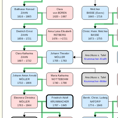
Balthasar Konrad
Clara
Melchior
ZAHN
von BÜREN
BASSE (Evers)
1616 – 1665
1620 – 1667
1640 – 1716
Diedrich Ernst
Anna Luisa Elisabeth
Christ. Heinr. Melchior
ZAHN
RETBERG
BASSE
1659 – 1721
1676 – >1721
1673 – 1755
Clara Katharina
Johann Theodor
Anschluss s. Tafel
ZAHN
MÖLLER
Krummacher–Krafft
1697 – 1732
1705 – 1763
Johann Anton Arnold
Maria Katharina
Anschluss s. Tafel
MÖLLER
NOTTEBOHM
Krummacher–Möller
1732 – 1806
1740 – 1790
Eleonora Christina
Friedrich Adolf
Bernh. Christ. Ludwig
MÖLLER
KRUMMACHER
NATORP
1763 – 1844
1767 – 1845
1774 – 1846