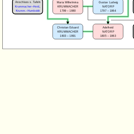
Anschluss s. Tafeln
Maria Wilhelmina
Gustav Ludwig
KRUMMACHER
NATORP
Krummacher–Heid.
,
1799 – 1880
1797 – 1864
Krumm.–Humboldt
Christian Eduard
Adelheid
KRUMMACHER
NATORP
1803 – 1891
1805 – 1863