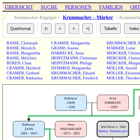
ÜBERSICHT
SUCHE
PERSONEN
FAMILIEN
OR
Krummacher – Märker
… Krummacher–Kügelgen <
> Krummach
BASSE
,
Christoph
CRAMER
,
Margaretha
KRUMMACHER
,
BASSE
,
Heinrich
GRAND
,
Jeanne
MÄRKER
,
Luise
BASSE
,
Margaretha
HABBECKE
,
Anna
MERCKER
,
Christ
BASSE
,
Melchior
HEINTZMANN
,
Christiane
MERCKER
,
Christ
BÜREN
,
Clara
HEINTZMANN
,
Philipp
MERCKER
,
Margar
CRAMER
,
Diedrich
HYMMEN
,
Margaretha
MÖLLER
,
Arnold
CRAMER
,
Gerhard
KRUMMACHER
,
Eduard
MÖLLER
,
Eleonor
CRAMER
,
Katharina
KRUMMACHER
,
Friedrich
MÖLLER
,
Theodor
Balthasar
Anna
ZAHN
HABBECKE
–
1581
–
1585
Balthasar
Anna
Anschluss s. Tafel
ZAHN
RADEMACHER
Märker–Heidermanns
1565 – 1623
~1575 – 1651