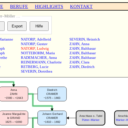
TE
BERUFE
HIGHLIGHTS
KONTAKT
er–Möller …
Marianne
NATORP
,
Adelheid
SEVERIN
,
Heinrich
NATORP
,
Gustav
ZAHN
,
Anna
oph
NATORP
,
Ludwig
ZAHN
,
Balthasar
oph
NOTTEBOHM
,
Maria
ZAHN
,
Balthasar
ethe
RADEMACHER
,
Anna
ZAHN
,
Balthasar
REINERMANN
,
Charlotte
ZAHN
,
Clara
e
RETBERG
,
Lucie
ZAHN
,
Diedrich
SEVERIN
,
Dorothea
Anna
Diedrich
ZAHN
CRAMER
~1580 – <1643
~1575 – 1663
Jeanne Marguérite
Johann Gerhard
Anschluss s. Tafel
Anschlu
le GRAND
CRAMER
Pütter–Märker
Märker–H
1625 – <1660
~1610 – 1692