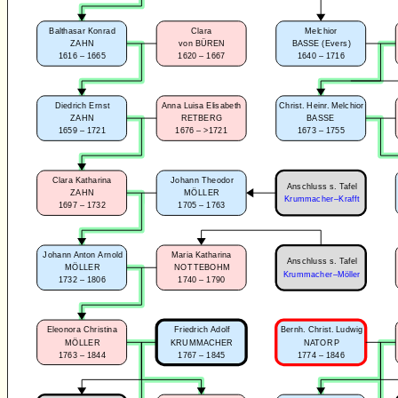
Balthasar Konrad
Clara
Melchior
ZAHN
von BÜREN
BASSE (Evers)
1616 – 1665
1620 – 1667
1640 – 1716
Diedrich Ernst
Anna Luisa Elisabeth
Christ. Heinr. Melchior
ZAHN
RETBERG
BASSE
1659 – 1721
1676 – >1721
1673 – 1755
Clara Katharina
Johann Theodor
Anschluss s. Tafel
ZAHN
MÖLLER
Krummacher–Krafft
1697 – 1732
1705 – 1763
Johann Anton Arnold
Maria Katharina
Anschluss s. Tafel
MÖLLER
NOTTEBOHM
Krummacher–Möller
1732 – 1806
1740 – 1790
Eleonora Christina
Friedrich Adolf
Bernh. Christ. Ludwig
MÖLLER
KRUMMACHER
NATORP
1763 – 1844
1767 – 1845
1774 – 1846