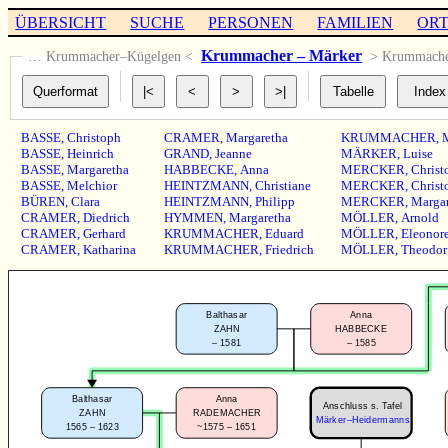
ÜBERSICHT
SUCHE
PERSONEN
FAMILIEN
OR
Krummacher – Märker
… Krummacher–Kügelgen <
> Krummach
BASSE
,
Christoph
CRAMER
,
Margaretha
KRUMMACHER
,
BASSE
,
Heinrich
GRAND
,
Jeanne
MÄRKER
,
Luise
BASSE
,
Margaretha
HABBECKE
,
Anna
MERCKER
,
Christ
BASSE
,
Melchior
HEINTZMANN
,
Christiane
MERCKER
,
Christ
BÜREN
,
Clara
HEINTZMANN
,
Philipp
MERCKER
,
Margar
CRAMER
,
Diedrich
HYMMEN
,
Margaretha
MÖLLER
,
Arnold
CRAMER
,
Gerhard
KRUMMACHER
,
Eduard
MÖLLER
,
Eleonor
CRAMER
,
Katharina
KRUMMACHER
,
Friedrich
MÖLLER
,
Theodor
Balthasar
Anna
ZAHN
HABBECKE
–
1581
–
1585
Balthasar
Anna
Anschluss s. Tafel
ZAHN
RADEMACHER
Märker–Heidermanns
1565 – 1623
~1575 – 1651