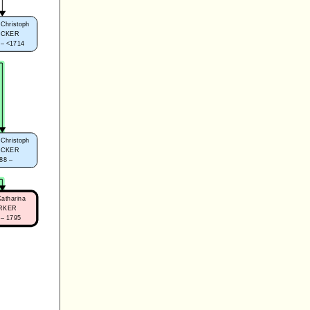
Christoph
RCKER
 – <1714
Christoph
RCKER
88 –
Katharina
RKER
 – 1795