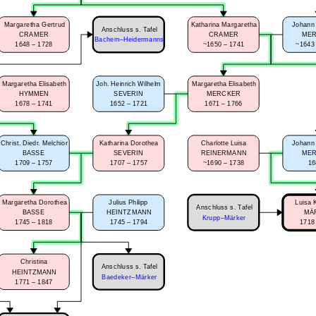
Margaretha Gertrud
Katharina Margaretha
Johann 
Anschluss s. Tafel
CRAMER
CRAMER
ME
Bachem–Heidermanns
1648 – 1728
~1650 – 1741
~1643
Margaretha Elisabeth
Joh. Heinrich Wilhelm
Margaretha Elisabeth
HYMMEN
SEVERIN
MERCKER
1678 – 1741
1652 – 1721
1671 – 1766
Christ. Diedr. Melchior
Katharina Dorothea
Charlotte Luisa
Johann 
BASSE
SEVERIN
REINERMANN
ME
1709 – 1757
1707 – 1757
~1690 – 1738
16
Margaretha Dorothea
Julius Philipp
Luisa 
Anschluss s. Tafel
BASSE
HEINTZMANN
MÄ
Krupp–Märker
1745 – 1818
1745 – 1794
1718
Christina
Anschluss s. Tafel
HEINTZMANN
Baedeker–Märker
1771 – 1847