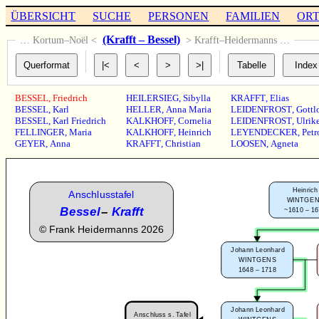
ÜBERSICHT
SUCHE
PERSONEN
FAMILIEN
OR
(Krafft – Bessel)
… Kortum–Noël <
> Krafft–Heidermanns …
BESSEL
,
Friedrich
HEILERSIEG
,
Sibylla
KRAFFT
,
Elias
BESSEL
,
Karl
HELLER
,
Anna Maria
LEIDENFROST
,
Gottl
BESSEL
,
Karl Friedrich
KALKHOFF
,
Cornelia
LEIDENFROST
,
Ulrik
FELLINGER
,
Maria
KALKHOFF
,
Heinrich
LEYENDECKER
,
Petr
GEYER
,
Anna
KRAFFT
,
Christian
LOOSEN
,
Agneta
Heinrich
Anschlusstafel
WINTGE
Bessel
–
Krafft
~1610 – 1
©
Frank Heidermanns 2026
Johann Leonhard
WINTGENS
1648 – 1718
Johann Leonhard
Anschluss s. Tafel