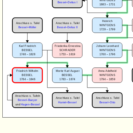
WINTGENS
Bessel–Delius I
1683 – 1731
Heinrich
Anschluss s. Tafel
Anschluss s. Tafel
WINTGENS
Bessel–Möller
Bessel–Delius II
1729 – 1799
Karl Friedrich
Friederika Ernestina
Johann Leonhard
BESSEL
SCHRADER
WINTGENS
1748 – 1828
1753 – 1819
1760 – 1796
Friedrich Wilhelm
Moritz Karl August
Anna Adelheid
BESSEL
BESSEL
WINTGENS
1784 – 1846
1783 – 1874
1794 – 1859
Anschluss s. Tafeln
Anschluss s. Tafel
Anschluss s. Tafel
Bessel–Baeyer
Haniel–Bessel
Bessel–Otto
und
Hagen–Bessel