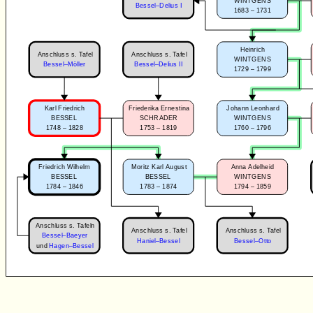
WINTGENS
Bessel–Delius I
1683 – 1731
Heinrich
Anschluss s. Tafel
Anschluss s. Tafel
WINTGENS
Bessel–Möller
Bessel–Delius II
1729 – 1799
Karl Friedrich
Friederika Ernestina
Johann Leonhard
BESSEL
SCHRADER
WINTGENS
1748 – 1828
1753 – 1819
1760 – 1796
Friedrich Wilhelm
Moritz Karl August
Anna Adelheid
BESSEL
BESSEL
WINTGENS
1784 – 1846
1783 – 1874
1794 – 1859
Anschluss s. Tafeln
Anschluss s. Tafel
Anschluss s. Tafel
Bessel–Baeyer
Haniel–Bessel
Bessel–Otto
und
Hagen–Bessel