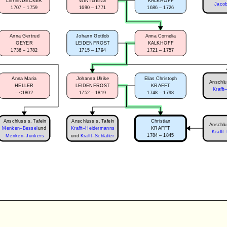
LEYENDECKER
WINTGENS
KALKHOFF
Jacob
1707 – 1759
1690 – 1771
1686 – 1726
Johann Gottlob
Anna Cornelia
Anna Gertrud
LEIDENFROST
KALKHOFF
GEYER
1715 – 1794
1721 – 1757
1736 – 1782
Anna Maria
Johanna Ulrike
Elias Christoph
Anschlu
HELLER
LEIDENFROST
KRAFFT
Krafft
–
<1802
1752 – 1819
1748 – 1798
Anschluss s. Tafeln
Anschluss s. Tafeln
Christian
Anschlu
Menken–Bessel
und
KRAFFT
Krafft–Heidermanns
Krafft
1784 – 1845
Menken–Junkers
und
Krafft–Schlatter