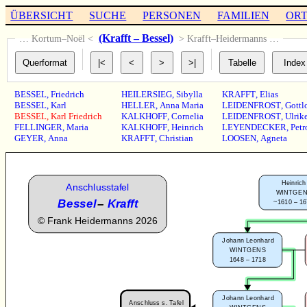
ÜBERSICHT
SUCHE
PERSONEN
FAMILIEN
OR
(Krafft – Bessel)
… Kortum–Noël <
> Krafft–Heidermanns …
BESSEL
,
Friedrich
HEILERSIEG
,
Sibylla
KRAFFT
,
Elias
BESSEL
,
Karl
HELLER
,
Anna Maria
LEIDENFROST
,
Gottl
BESSEL
,
Karl Friedrich
KALKHOFF
,
Cornelia
LEIDENFROST
,
Ulrik
FELLINGER
,
Maria
KALKHOFF
,
Heinrich
LEYENDECKER
,
Petr
GEYER
,
Anna
KRAFFT
,
Christian
LOOSEN
,
Agneta
Heinrich
Anschlusstafel
WINTGE
Bessel
–
Krafft
~1610 – 1
©
Frank Heidermanns 2026
Johann Leonhard
WINTGENS
1648 – 1718
Johann Leonhard
Anschluss s. Tafel