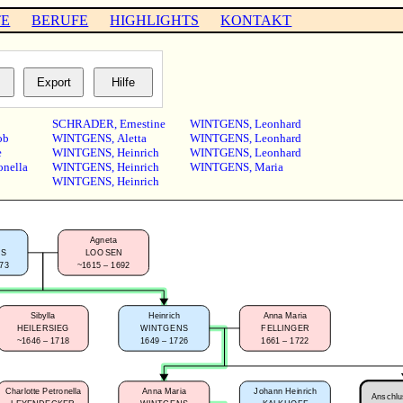
TE
BERUFE
HIGHLIGHTS
KONTAKT
SCHRADER
,
Ernestine
WINTGENS
,
Leonhard
ob
WINTGENS
,
Aletta
WINTGENS
,
Leonhard
e
WINTGENS
,
Heinrich
WINTGENS
,
Leonhard
onella
WINTGENS
,
Heinrich
WINTGENS
,
Maria
WINTGENS
,
Heinrich
Agneta
NS
LOOSEN
673
~1615 – 1692
Sibylla
Heinrich
Anna Maria
HEILERSIEG
WINTGENS
FELLINGER
~1646 – 1718
1649 – 1726
1661 – 1722
Charlotte Petronella
Anna Maria
Johann Heinrich
Anschlus