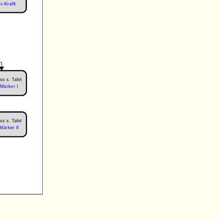
i–Krafft
ss s. Tafel
–Märker I
ss s. Tafel
–Märker II