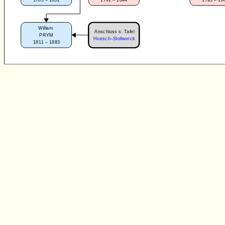
William
Anschluss s. Tafel
PRYM
Hoesch–Stollwerck
1811 – 1883