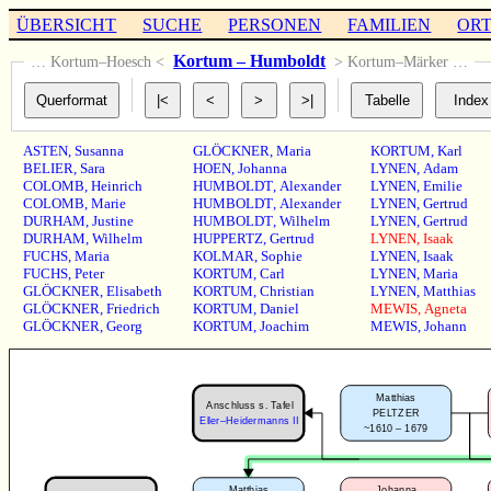
ÜBERSICHT
SUCHE
PERSONEN
FAMILIEN
OR
Kortum – Humboldt
… Kortum–Hoesch <
> Kortum–Märker …
ASTEN
,
Susanna
GLÖCKNER
,
Maria
KORTUM
,
Karl
BELIER
,
Sara
HOEN
,
Johanna
LYNEN
,
Adam
COLOMB
,
Heinrich
HUMBOLDT
,
Alexander
LYNEN
,
Emilie
COLOMB
,
Marie
HUMBOLDT
,
Alexander
LYNEN
,
Gertrud
DURHAM
,
Justine
HUMBOLDT
,
Wilhelm
LYNEN
,
Gertrud
DURHAM
,
Wilhelm
HUPPERTZ
,
Gertrud
LYNEN
,
Isaak
FUCHS
,
Maria
KOLMAR
,
Sophie
LYNEN
,
Isaak
FUCHS
,
Peter
KORTUM
,
Carl
LYNEN
,
Maria
GLÖCKNER
,
Elisabeth
KORTUM
,
Christian
LYNEN
,
Matthias
GLÖCKNER
,
Friedrich
KORTUM
,
Daniel
MEWIS
,
Agneta
GLÖCKNER
,
Georg
KORTUM
,
Joachim
MEWIS
,
Johann
Matthias
Anschluss s. Tafel
PELTZER
Eller–Heidermanns II
~1610 – 1679
Matthias
Johanna