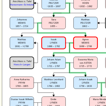
Anschluss s. Tafel
PELTZER
HOEN
Hansemann–Schnitzler
~1635 – 1697
~1632 – 1692
Johannes
Sara
Matthias
MEWIS
PELTZER
PELTZER
1657 – 1724
1655 –
1662 –
Matthias
Isaak
Agnes
MEWIS
LYNEN
MEWIS
1691 – >1768
1686 – 1762
1689 – 1768
Johann Adam
Susanna Maria
Anschluss s. Tafel
LYNEN
von ASTEN
Hoesch–Langen
1721 – 1797
1725 – 1772
Johann Isaak
Anna Katharina
Matthias Leonhard
LYNEN
PRYM
LYNEN
1759 – 1833
1768 – 1805
1764 – 1802
Maria Wende
Gustav Isaak Wilhelm
Emilie
LYNEN
PRYM
LYNEN
1793 – 18
1783 – 1832
1791 – 1844