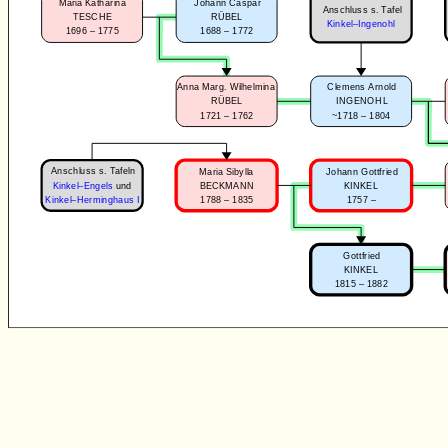
Maria Katharina
Johann Caspar
Anschluss s. Tafel
TESCHE
RÜBEL
Kinkel–Ingenohl
1696 – 1775
1688 – 1772
Anna Marg. Wilhelmina
Clemens Arnold
RÜBEL
INGENOHL
1721 – 1762
~1718 – 1804
Anschluss s. Tafeln
Maria Sibylla
Johann Gottfried
Kinkel–Engels
und
BECKMANN
KINKEL
1788 – 1835
1757 –
Kinkel–Herminghaus I
Gottfried
KINKEL
1815 – 1882