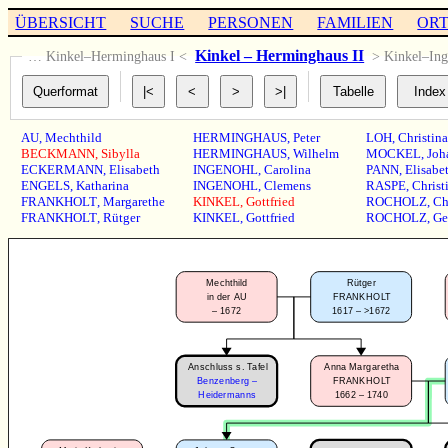
ÜBERSICHT
SUCHE
PERSONEN
FAMILIEN
OR
Kinkel – Herminghaus II
… Kinkel–Herminghaus I <
> Kinkel–In
AU
,
Mechthild
HERMINGHAUS
,
Peter
LOH
,
Christina
BECKMANN
,
Sibylla
HERMINGHAUS
,
Wilhelm
MOCKEL
,
Joh
ECKERMANN
,
Elisabeth
INGENOHL
,
Carolina
PANN
,
Elisabe
ENGELS
,
Katharina
INGENOHL
,
Clemens
RASPE
,
Christ
FRANKHOLT
,
Margarethe
KINKEL
,
Gottfried
ROCHOLZ
,
Ch
FRANKHOLT
,
Rütger
KINKEL
,
Gottfried
ROCHOLZ
,
Ge
Mechthild
Rütger
in der AU
FRANKHOLT
–
1672
1617 – >1672
Anschluss s. Tafel
Anna Margaretha
Benzenberg –
FRANKHOLT
1662 – 1740
Heidermanns