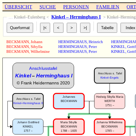
ÜBERSICHT
SUCHE
PERSONEN
FAMILIEN
OR
Kinkel – Herminghaus I
… Kinkel–Eulenberg <
> Kinkel–Herming
BECKMANN
,
Johann
HERMINGHAUS
,
Heinrich
HERMINGHA
BECKMANN
,
Sibylla
HERMINGHAUS
,
Peter
KINKEL
,
Gottf
BECKMANN
,
Wilhelmine
HERMINGHAUS
,
Peter
KINKEL
,
Gottf
Anschlusstafel
Anschluss s. Tafel
Kinkel
–
Herminghaus I
Kinkel–Engels
©
Frank Heidermanns 2020
Johannes
Hedwig Sibylla Maria
Anschluss s. Tafel
BECKMANN
WERTH
Kinkel–Herminghaus II
1751 –
Johann Gottfried
Maria Sibylla
Johanna Wilhelmina
KINKEL
BECKMANN
BECKMANN
1757 –
1788 – 1835
1785 –