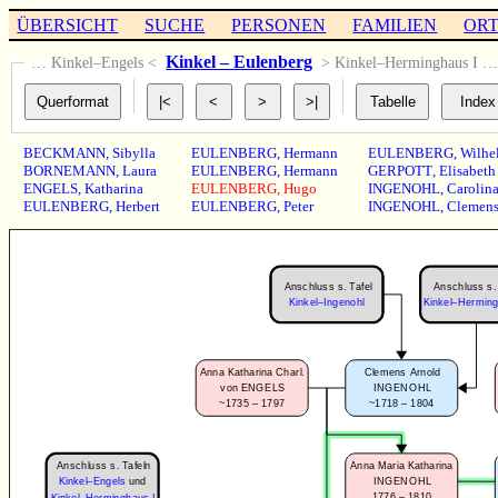
ÜBERSICHT
SUCHE
PERSONEN
FAMILIEN
OR
Kinkel – Eulenberg
… Kinkel–Engels <
> Kinkel–Herminghaus I 
BECKMANN
,
Sibylla
EULENBERG
,
Hermann
EULENBERG
,
Wilhe
BORNEMANN
,
Laura
EULENBERG
,
Hermann
GERPOTT
,
Elisabeth
ENGELS
,
Katharina
EULENBERG
,
Hugo
INGENOHL
,
Carolin
EULENBERG
,
Herbert
EULENBERG
,
Peter
INGENOHL
,
Clemen
Anschluss s. Tafel
Anschluss s. 
Kinkel–Ingenohl
Kinkel–Herming
Anna Katharina Charl.
Clemens Arnold
von ENGELS
INGENOHL
~1735 – 1797
~1718 – 1804
Anschluss s. Tafeln
Anna Maria Katharina
INGENOHL
Kinkel–Engels
und
1776 – 1810
Kinkel–Herminghaus I