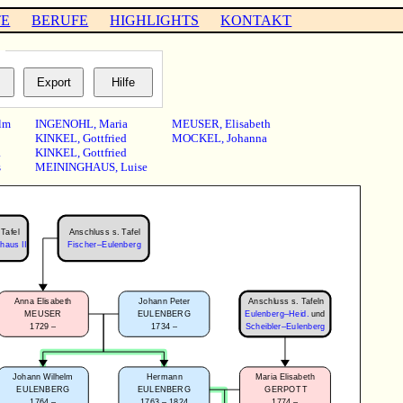
TE
BERUFE
HIGHLIGHTS
KONTAKT
…
lm
INGENOHL
,
Maria
MEUSER
,
Elisabeth
KINKEL
,
Gottfried
MOCKEL
,
Johanna
a
KINKEL
,
Gottfried
s
MEININGHAUS
,
Luise
Tafel
Anschluss s. Tafel
haus II
Fischer–Eulenberg
Anschluss s. Tafeln
Anna Elisabeth
Johann Peter
MEUSER
EULENBERG
Eulenberg–Heid.
und
1729 –
1734 –
Scheibler–Eulenberg
Johann Wilhelm
Hermann
Maria Elisabeth
EULENBERG
EULENBERG
GERPOTT
1764 –
1763 – 1824
1774 –