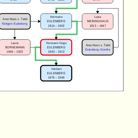
Hermann
Luisa
Anschluss s. Tafel
EULENBERG
MEININGHAUS
Köttgen–Eulenberg
1814 – 1902
1813 – 1847
Laura
Hermann Hugo
Anschluss s. Tafel
BORNEMANN
EULENBERG
Eulenberg–Goethe
1844 – 1923
1843 – 1913
Herbert
EULENBERG
1876 – 1949