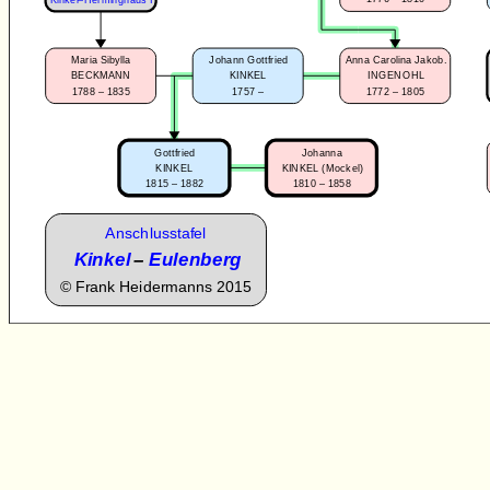
Maria Sibylla
Johann Gottfried
Anna Carolina Jakob.
BECKMANN
KINKEL
INGENOHL
1788 – 1835
1757 –
1772 – 1805
Gottfried
Johanna
KINKEL
KINKEL (Mockel)
1815 – 1882
1810 – 1858
Anschlusstafel
Kinkel
–
Eulenberg
©
Frank Heidermanns 2015