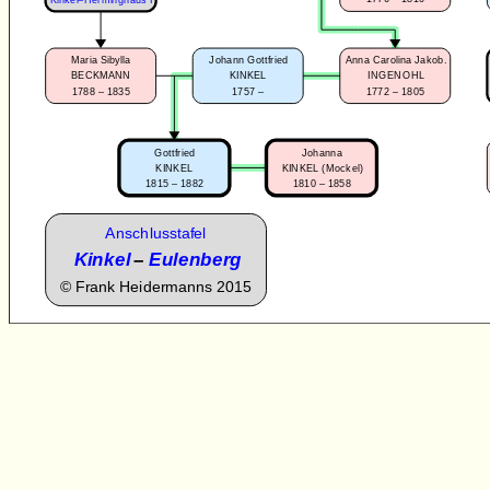
Maria Sibylla
Johann Gottfried
Anna Carolina Jakob.
BECKMANN
KINKEL
INGENOHL
1788 – 1835
1757 –
1772 – 1805
Gottfried
Johanna
KINKEL
KINKEL (Mockel)
1815 – 1882
1810 – 1858
Anschlusstafel
Kinkel
–
Eulenberg
©
Frank Heidermanns 2015