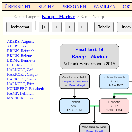
ÜBERSICHT
SUCHE
PERSONEN
FAMILIEN
OR
Kamp – Märker
… Kamp–Lange <
> Kamp–Natorp …
ADERS
,
Auguste
ADERS
,
Jakob
Anschlusstafel
BRINK
,
Heinrich
BRINK
,
Helene
Kamp
–
Märker
BRINK
,
Henriette
©
Frank Heidermanns 2015
ELBERS
,
Jettchen
HARKORT
,
Carl
HARKORT
,
Caspar
Anschluss s. Tafeln
Johann Heinrich
HARKORT
,
Caspar
Kamp–Heidermanns
BRINK
HARKORT
,
Fritz
~1742 – 1817
und
Kamp–Heydt
HONSBERG
,
Elisabeth
KAMP
,
Heinrich
MÄRKER
,
Luise
Heinrich
Henriette
KAMP
BRINK
1786 – 1853
1783 – 1854
Anschluss s. Tafeln
Kamp–Heydt