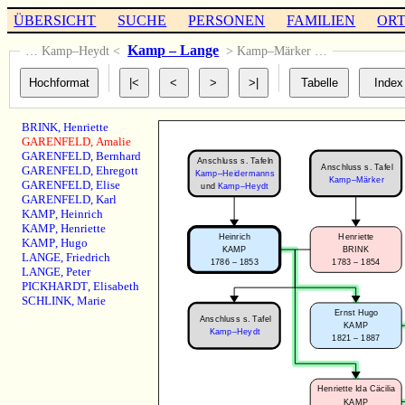
ÜBERSICHT
SUCHE
PERSONEN
FAMILIEN
OR
Kamp – Lange
… Kamp–Heydt <
> Kamp–Märker …
BRINK
,
Henriette
GARENFELD
,
Amalie
GARENFELD
,
Bernhard
Anschluss s. Tafeln
Anschluss s. Tafel
GARENFELD
,
Ehregott
Kamp–Heidermanns
Kamp–Märker
GARENFELD
,
Elise
und
Kamp–Heydt
GARENFELD
,
Karl
KAMP
,
Heinrich
KAMP
,
Henriette
Heinrich
Henriette
KAMP
,
Hugo
KAMP
BRINK
LANGE
,
Friedrich
1786 – 1853
1783 – 1854
LANGE
,
Peter
PICKHARDT
,
Elisabeth
SCHLINK
,
Marie
Ernst Hugo
Anschluss s. Tafel
KAMP
Kamp–Heydt
1821 – 1887
Henriette Ida Cäcilia
KAMP