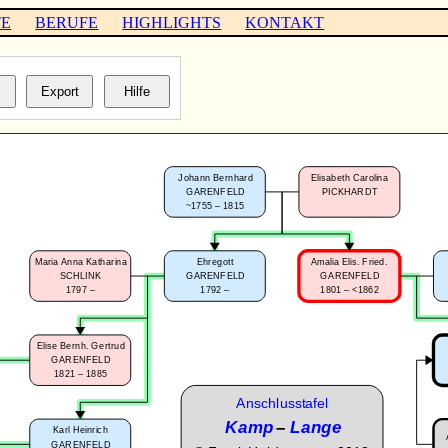
TE
BERUFE
HIGHLIGHTS
KONTAKT
Johann Bernhard
Elisabeth Carolina
GARENFELD
PICKHARDT
~1755 – 1815
Maria Anna Katharina
Ehregott
Amalia Elis. Fried.
SCHLINK
GARENFELD
GARENFELD
1797 –
1792 –
1801 – <1862
Elise Bernh. Gertrud
GARENFELD
1821 – 1885
Anschlusstafel
Kamp
–
Lange
Karl Heinrich
GARENFELD