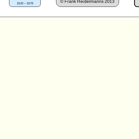
©
Frank Heidermanns 2013
1820 – 1876