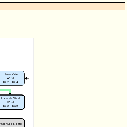
Johann Peter
LANGE
1802 – 1884
Friedrich Albert
LANGE
1828 – 1875
Anschluss s. Tafel