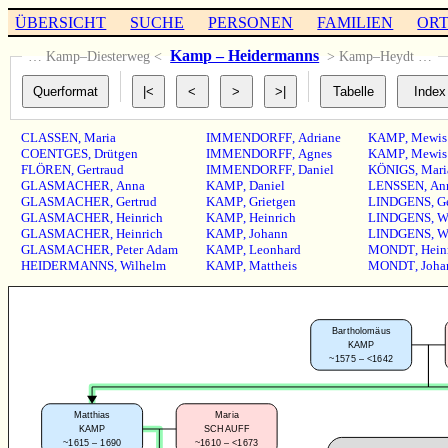
ÜBERSICHT
SUCHE
PERSONEN
FAMILIEN
OR
Kamp – Heidermanns
… Kamp–Diesterweg <
> Kamp–Heydt …
CLASSEN
,
Maria
IMMENDORFF
,
Adriane
KAMP
,
Mewis
COENTGES
,
Drütgen
IMMENDORFF
,
Agnes
KAMP
,
Mewis
FLÖREN
,
Gertraud
IMMENDORFF
,
Daniel
KÖNIGS
,
Mari
GLASMACHER
,
Anna
KAMP
,
Daniel
LENSSEN
,
An
GLASMACHER
,
Gertrud
KAMP
,
Grietgen
LINDGENS
,
G
GLASMACHER
,
Heinrich
KAMP
,
Heinrich
LINDGENS
,
W
GLASMACHER
,
Heinrich
KAMP
,
Johann
LINDGENS
,
W
GLASMACHER
,
Peter Adam
KAMP
,
Leonhard
MONDT
,
Hein
HEIDERMANNS
,
Wilhelm
KAMP
,
Mattheis
MONDT
,
Joha
Bartholomäus
KAMP
~1575 – <1642
Matthias
Maria
KAMP
SCHAUFF
~1615 – 1690
~1610 – <1673