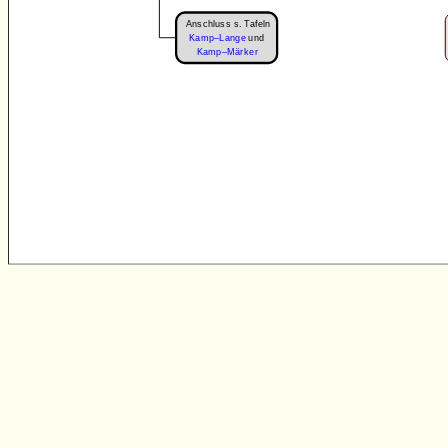
Anschluss s. Tafeln
Kamp–Lange
und
Kamp–Märker