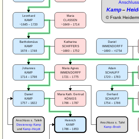
Anschluss
Kamp
–
Heid
Leonhard
Maria
©
Frank Heider
KAMP
CLASSEN
~1645 – 1720
~1649 – 1714
Bartholomäus
Katharina
Daniel
KAMP
SCHIFFERS
IMMENDORFF
1678 – 1748
~1680 – 1752
~1690 – >1754
Johannes
Maria Agnes
Adam
KAMP
IMMENDORFF
SCHAUFF
1714 – 1798
1721 – 1775
1720 – 1783
Daniel
Maria Kath. Gertrud
Gerhard
KAMP
KÖNIGS
SCHAUFF
1757 – 1822
1766 – 1787
1754 – 1786
Anschluss s. Tafeln
Heinrich
Anschluss s. Tafel
Diesterweg–Kamp
KAMP
Kamp–Bredt
1786 – 1853
und
Kamp–Heydt