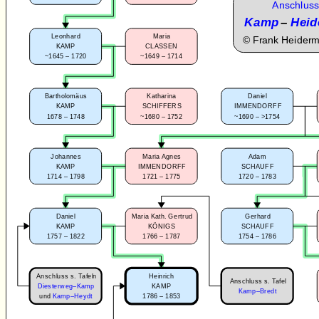
Anschluss
Kamp
–
Heid
Leonhard
Maria
©
Frank Heider
KAMP
CLASSEN
~1645 – 1720
~1649 – 1714
Bartholomäus
Katharina
Daniel
KAMP
SCHIFFERS
IMMENDORFF
1678 – 1748
~1680 – 1752
~1690 – >1754
Johannes
Maria Agnes
Adam
KAMP
IMMENDORFF
SCHAUFF
1714 – 1798
1721 – 1775
1720 – 1783
Daniel
Maria Kath. Gertrud
Gerhard
KAMP
KÖNIGS
SCHAUFF
1757 – 1822
1766 – 1787
1754 – 1786
Anschluss s. Tafeln
Heinrich
Anschluss s. Tafel
Diesterweg–Kamp
KAMP
Kamp–Bredt
1786 – 1853
und
Kamp–Heydt