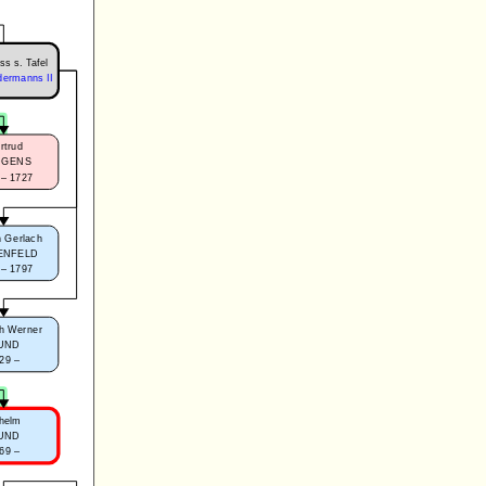
ss s. Tafel
dermanns II
rtrud
DGENS
 – 1727
 Gerlach
ENFELD
 – 1797
h Werner
UND
29 –
lhelm
UND
69 –