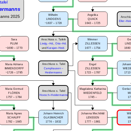
tafel
ermanns
Wilhelm
Angelika
manns 2025
Anschlu
LINDGENS
QUACK
Eller–Hei
~1637 – 1728
1643 – 1725
Anschluss s. Tafeln
Sara
Wimmer
Ge
PLUM
Lindg.–Hd.
,
Otto–Hd.
ZILLESSEN
LIN
~1690 – 1770
1677 – 1754
1680
und
Karajan–Heid.
Anschluss s. Tafel
Maria Adriana
Engel
Johann
IMMENDORFF
Camphausen –
ZILLESSEN
WIED
~1726 – 1795
1715 – 1787
1713
Heidermanns
Maria Gertrud
Magdalena Katharina
Gerlac
Anschluss s. Tafel
FLÖREN
WIEDENFELD
M
Hoesch–Heidermanns
1757 – 1784
1745 –
17
Maria Agnes
Johann Heinrich
Johanna Mechthild
Wi
SCHAUFF
GLASMACHER
LENSSEN
M
1782 – 1845
1774 – 1832
1777 – 1861
17