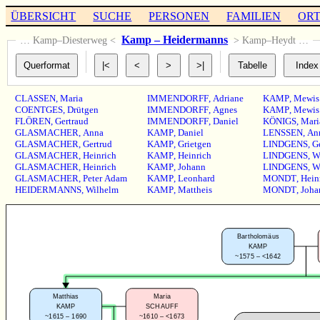
ÜBERSICHT
SUCHE
PERSONEN
FAMILIEN
OR
Kamp – Heidermanns
… Kamp–Diesterweg <
> Kamp–Heydt …
CLASSEN
,
Maria
IMMENDORFF
,
Adriane
KAMP
,
Mewis
COENTGES
,
Drütgen
IMMENDORFF
,
Agnes
KAMP
,
Mewis
FLÖREN
,
Gertraud
IMMENDORFF
,
Daniel
KÖNIGS
,
Mari
GLASMACHER
,
Anna
KAMP
,
Daniel
LENSSEN
,
An
GLASMACHER
,
Gertrud
KAMP
,
Grietgen
LINDGENS
,
G
GLASMACHER
,
Heinrich
KAMP
,
Heinrich
LINDGENS
,
W
GLASMACHER
,
Heinrich
KAMP
,
Johann
LINDGENS
,
W
GLASMACHER
,
Peter Adam
KAMP
,
Leonhard
MONDT
,
Hein
HEIDERMANNS
,
Wilhelm
KAMP
,
Mattheis
MONDT
,
Joha
Bartholomäus
KAMP
~1575 – <1642
Matthias
Maria
KAMP
SCHAUFF
~1615 – 1690
~1610 – <1673