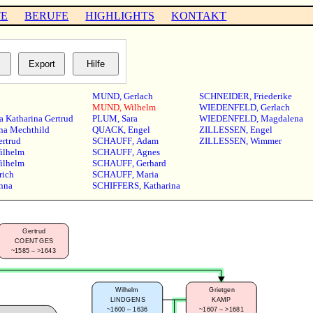
TE
BERUFE
HIGHLIGHTS
KONTAKT
MUND
,
Gerlach
SCHNEIDER
,
Friederike
MUND
,
Wilhelm
WIEDENFELD
,
Gerlach
a Katharina Gertrud
PLUM
,
Sara
WIEDENFELD
,
Magdalena
na Mechthild
QUACK
,
Engel
ZILLESSEN
,
Engel
ertrud
SCHAUFF
,
Adam
ZILLESSEN
,
Wimmer
ilhelm
SCHAUFF
,
Agnes
ilhelm
SCHAUFF
,
Gerhard
rich
SCHAUFF
,
Maria
nna
SCHIFFERS
,
Katharina
Gertrud
COENTGES
~1585 – >1643
Wilhelm
Grietgen
LINDGENS
KAMP
~1600 – 1636
~1607 – >1681