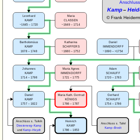
Anschluss
Kamp
–
Heid
Leonhard
Maria
©
Frank Heider
KAMP
CLASSEN
~1645 – 1720
~1649 – 1714
Bartholomäus
Katharina
Daniel
KAMP
SCHIFFERS
IMMENDORFF
1678 – 1748
~1680 – 1752
~1690 – >1754
Johannes
Maria Agnes
Adam
KAMP
IMMENDORFF
SCHAUFF
1714 – 1798
1721 – 1775
1720 – 1783
Daniel
Maria Kath. Gertrud
Gerhard
KAMP
KÖNIGS
SCHAUFF
1757 – 1822
1766 – 1787
1754 – 1786
Anschluss s. Tafeln
Heinrich
Anschluss s. Tafel
Diesterweg–Kamp
KAMP
Kamp–Bredt
1786 – 1853
und
Kamp–Heydt