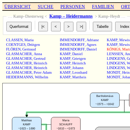
ÜBERSICHT
SUCHE
PERSONEN
FAMILIEN
OR
Kamp – Heidermanns
… Kamp–Diesterweg <
> Kamp–Heydt …
CLASSEN
,
Maria
IMMENDORFF
,
Adriane
KAMP
,
Mewis
COENTGES
,
Drütgen
IMMENDORFF
,
Agnes
KAMP
,
Mewis
FLÖREN
,
Gertraud
IMMENDORFF
,
Daniel
KÖNIGS
,
Mari
GLASMACHER
,
Anna
KAMP
,
Daniel
LENSSEN
,
An
GLASMACHER
,
Gertrud
KAMP
,
Grietgen
LINDGENS
,
G
GLASMACHER
,
Heinrich
KAMP
,
Heinrich
LINDGENS
,
W
GLASMACHER
,
Heinrich
KAMP
,
Johann
LINDGENS
,
W
GLASMACHER
,
Peter Adam
KAMP
,
Leonhard
MONDT
,
Hein
HEIDERMANNS
,
Wilhelm
KAMP
,
Mattheis
MONDT
,
Joha
Bartholomäus
KAMP
~1575 – <1642
Matthias
Maria
KAMP
SCHAUFF
~1615 – 1690
~1610 – <1673