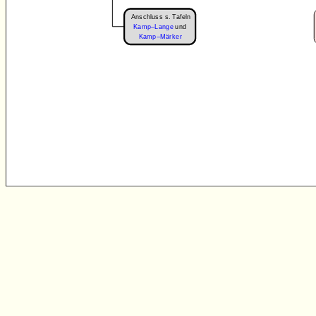
Anschluss s. Tafeln
Kamp–Lange
und
Kamp–Märker