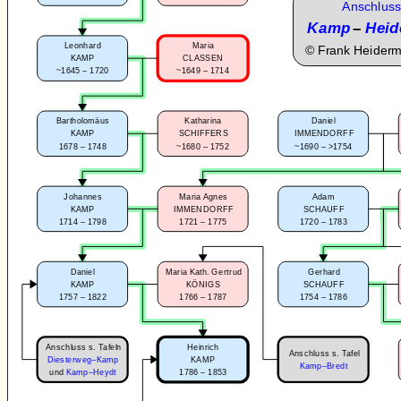
Anschluss
Kamp
–
Heid
Leonhard
Maria
©
Frank Heider
KAMP
CLASSEN
~1645 – 1720
~1649 – 1714
Bartholomäus
Katharina
Daniel
KAMP
SCHIFFERS
IMMENDORFF
1678 – 1748
~1680 – 1752
~1690 – >1754
Johannes
Maria Agnes
Adam
KAMP
IMMENDORFF
SCHAUFF
1714 – 1798
1721 – 1775
1720 – 1783
Daniel
Maria Kath. Gertrud
Gerhard
KAMP
KÖNIGS
SCHAUFF
1757 – 1822
1766 – 1787
1754 – 1786
Anschluss s. Tafeln
Heinrich
Anschluss s. Tafel
Diesterweg–Kamp
KAMP
Kamp–Bredt
1786 – 1853
und
Kamp–Heydt