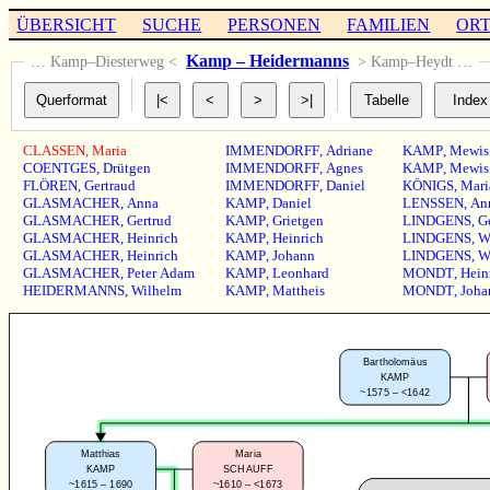
ÜBERSICHT
SUCHE
PERSONEN
FAMILIEN
OR
Kamp – Heidermanns
… Kamp–Diesterweg <
> Kamp–Heydt …
CLASSEN
,
Maria
IMMENDORFF
,
Adriane
KAMP
,
Mewis
COENTGES
,
Drütgen
IMMENDORFF
,
Agnes
KAMP
,
Mewis
FLÖREN
,
Gertraud
IMMENDORFF
,
Daniel
KÖNIGS
,
Mari
GLASMACHER
,
Anna
KAMP
,
Daniel
LENSSEN
,
An
GLASMACHER
,
Gertrud
KAMP
,
Grietgen
LINDGENS
,
G
GLASMACHER
,
Heinrich
KAMP
,
Heinrich
LINDGENS
,
W
GLASMACHER
,
Heinrich
KAMP
,
Johann
LINDGENS
,
W
GLASMACHER
,
Peter Adam
KAMP
,
Leonhard
MONDT
,
Hein
HEIDERMANNS
,
Wilhelm
KAMP
,
Mattheis
MONDT
,
Joha
Bartholomäus
KAMP
~1575 – <1642
Matthias
Maria
KAMP
SCHAUFF
~1615 – 1690
~1610 – <1673