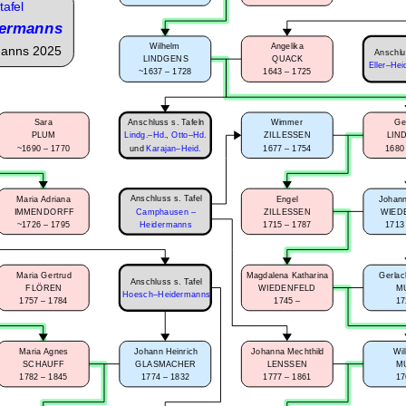
tafel
ermanns
Wilhelm
Angelika
manns 2025
Anschlu
LINDGENS
QUACK
Eller–Hei
~1637 – 1728
1643 – 1725
Anschluss s. Tafeln
Sara
Wimmer
Ge
PLUM
Lindg.–Hd.
,
Otto–Hd.
ZILLESSEN
LIN
~1690 – 1770
1677 – 1754
1680
und
Karajan–Heid.
Anschluss s. Tafel
Maria Adriana
Engel
Johann
IMMENDORFF
Camphausen –
ZILLESSEN
WIED
~1726 – 1795
1715 – 1787
1713
Heidermanns
Maria Gertrud
Magdalena Katharina
Gerlac
Anschluss s. Tafel
FLÖREN
WIEDENFELD
M
Hoesch–Heidermanns
1757 – 1784
1745 –
17
Maria Agnes
Johann Heinrich
Johanna Mechthild
Wi
SCHAUFF
GLASMACHER
LENSSEN
M
1782 – 1845
1774 – 1832
1777 – 1861
17