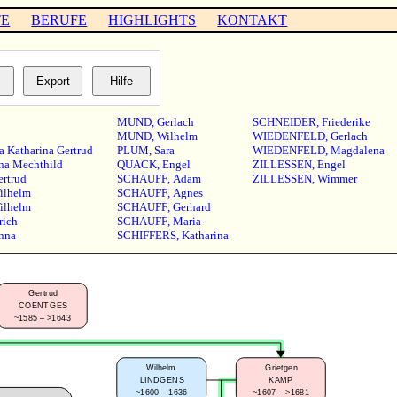
TE
BERUFE
HIGHLIGHTS
KONTAKT
MUND
,
Gerlach
SCHNEIDER
,
Friederike
MUND
,
Wilhelm
WIEDENFELD
,
Gerlach
a Katharina Gertrud
PLUM
,
Sara
WIEDENFELD
,
Magdalena
na Mechthild
QUACK
,
Engel
ZILLESSEN
,
Engel
ertrud
SCHAUFF
,
Adam
ZILLESSEN
,
Wimmer
ilhelm
SCHAUFF
,
Agnes
ilhelm
SCHAUFF
,
Gerhard
rich
SCHAUFF
,
Maria
nna
SCHIFFERS
,
Katharina
Gertrud
COENTGES
~1585 – >1643
Wilhelm
Grietgen
LINDGENS
KAMP
~1600 – 1636
~1607 – >1681