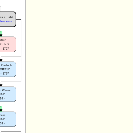
ss s. Tafel
dermanns II
rtrud
DGENS
 – 1727
 Gerlach
ENFELD
 – 1797
h Werner
UND
29 –
lhelm
UND
69 –