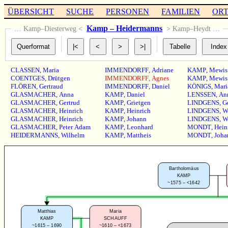
ÜBERSICHT
SUCHE
PERSONEN
FAMILIEN
OR
Kamp – Heidermanns
… Kamp–Diesterweg <
> Kamp–Heydt …
CLASSEN
,
Maria
IMMENDORFF
,
Adriane
KAMP
,
Mewis
COENTGES
,
Drütgen
IMMENDORFF
,
Agnes
KAMP
,
Mewis
FLÖREN
,
Gertraud
IMMENDORFF
,
Daniel
KÖNIGS
,
Mari
GLASMACHER
,
Anna
KAMP
,
Daniel
LENSSEN
,
An
GLASMACHER
,
Gertrud
KAMP
,
Grietgen
LINDGENS
,
G
GLASMACHER
,
Heinrich
KAMP
,
Heinrich
LINDGENS
,
W
GLASMACHER
,
Heinrich
KAMP
,
Johann
LINDGENS
,
W
GLASMACHER
,
Peter Adam
KAMP
,
Leonhard
MONDT
,
Hein
HEIDERMANNS
,
Wilhelm
KAMP
,
Mattheis
MONDT
,
Joha
Bartholomäus
KAMP
~1575 – <1642
Matthias
Maria
KAMP
SCHAUFF
~1615 – 1690
~1610 – <1673