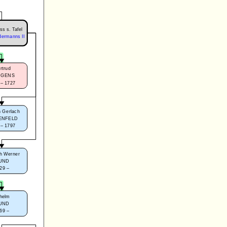
ss s. Tafel
dermanns II
rtrud
DGENS
 – 1727
 Gerlach
ENFELD
 – 1797
h Werner
UND
29 –
lhelm
UND
69 –