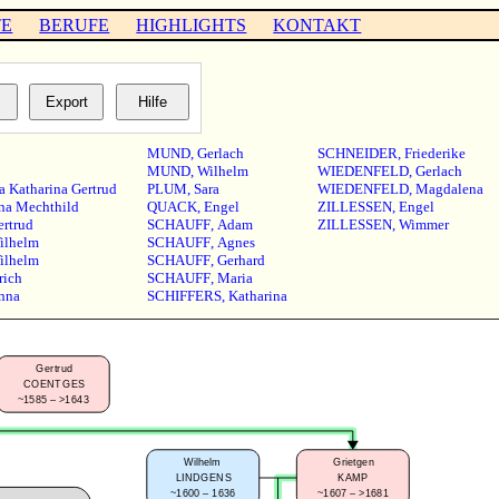
TE
BERUFE
HIGHLIGHTS
KONTAKT
MUND
,
Gerlach
SCHNEIDER
,
Friederike
MUND
,
Wilhelm
WIEDENFELD
,
Gerlach
a Katharina Gertrud
PLUM
,
Sara
WIEDENFELD
,
Magdalena
na Mechthild
QUACK
,
Engel
ZILLESSEN
,
Engel
ertrud
SCHAUFF
,
Adam
ZILLESSEN
,
Wimmer
ilhelm
SCHAUFF
,
Agnes
ilhelm
SCHAUFF
,
Gerhard
rich
SCHAUFF
,
Maria
nna
SCHIFFERS
,
Katharina
Gertrud
COENTGES
~1585 – >1643
Wilhelm
Grietgen
LINDGENS
KAMP
~1600 – 1636
~1607 – >1681