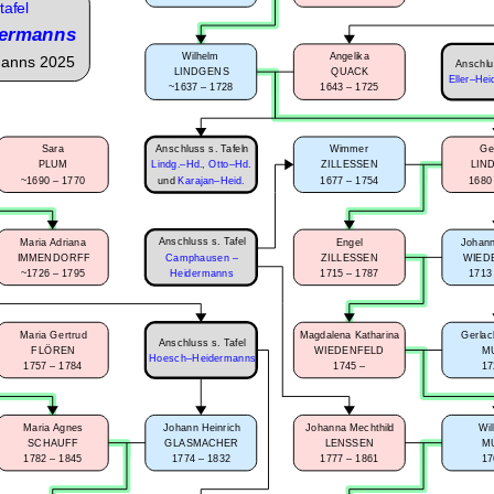
tafel
ermanns
Wilhelm
Angelika
manns 2025
Anschlu
LINDGENS
QUACK
Eller–Hei
~1637 – 1728
1643 – 1725
Anschluss s. Tafeln
Sara
Wimmer
Ge
PLUM
Lindg.–Hd.
,
Otto–Hd.
ZILLESSEN
LIN
~1690 – 1770
1677 – 1754
1680
und
Karajan–Heid.
Anschluss s. Tafel
Maria Adriana
Engel
Johann
IMMENDORFF
Camphausen –
ZILLESSEN
WIED
~1726 – 1795
1715 – 1787
1713
Heidermanns
Maria Gertrud
Magdalena Katharina
Gerlac
Anschluss s. Tafel
FLÖREN
WIEDENFELD
M
Hoesch–Heidermanns
1757 – 1784
1745 –
17
Maria Agnes
Johann Heinrich
Johanna Mechthild
Wi
SCHAUFF
GLASMACHER
LENSSEN
M
1782 – 1845
1774 – 1832
1777 – 1861
17