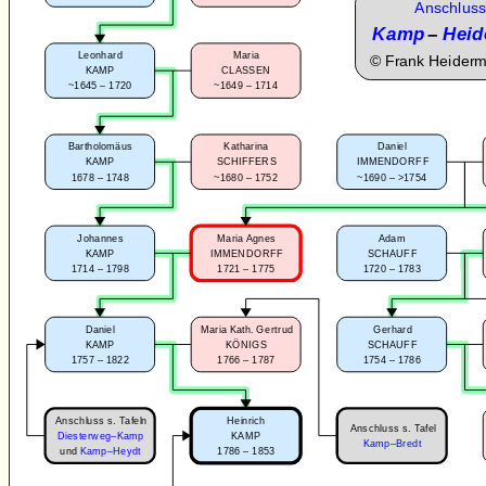
Anschluss
Kamp
–
Heid
Leonhard
Maria
©
Frank Heider
KAMP
CLASSEN
~1645 – 1720
~1649 – 1714
Bartholomäus
Katharina
Daniel
KAMP
SCHIFFERS
IMMENDORFF
1678 – 1748
~1680 – 1752
~1690 – >1754
Johannes
Maria Agnes
Adam
KAMP
IMMENDORFF
SCHAUFF
1714 – 1798
1721 – 1775
1720 – 1783
Daniel
Maria Kath. Gertrud
Gerhard
KAMP
KÖNIGS
SCHAUFF
1757 – 1822
1766 – 1787
1754 – 1786
Anschluss s. Tafeln
Heinrich
Anschluss s. Tafel
Diesterweg–Kamp
KAMP
Kamp–Bredt
1786 – 1853
und
Kamp–Heydt