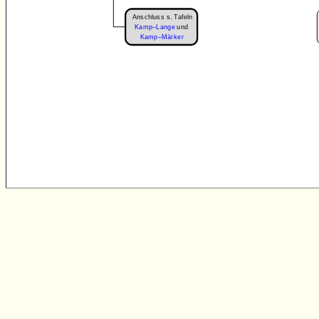
Anschluss s. Tafeln
Kamp–Lange
und
Kamp–Märker