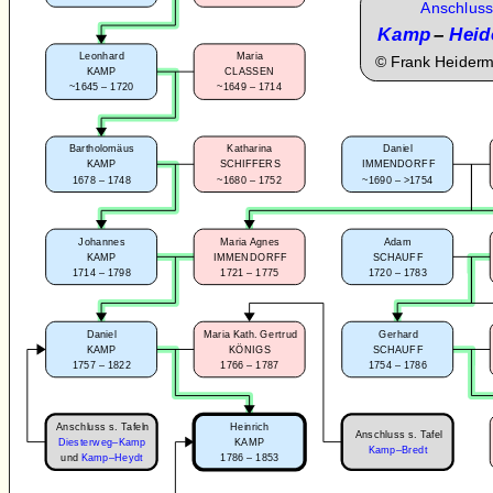
Anschluss
Kamp
–
Heid
Leonhard
Maria
©
Frank Heider
KAMP
CLASSEN
~1645 – 1720
~1649 – 1714
Bartholomäus
Katharina
Daniel
KAMP
SCHIFFERS
IMMENDORFF
1678 – 1748
~1680 – 1752
~1690 – >1754
Johannes
Maria Agnes
Adam
KAMP
IMMENDORFF
SCHAUFF
1714 – 1798
1721 – 1775
1720 – 1783
Daniel
Maria Kath. Gertrud
Gerhard
KAMP
KÖNIGS
SCHAUFF
1757 – 1822
1766 – 1787
1754 – 1786
Anschluss s. Tafeln
Heinrich
Anschluss s. Tafel
Diesterweg–Kamp
KAMP
Kamp–Bredt
1786 – 1853
und
Kamp–Heydt