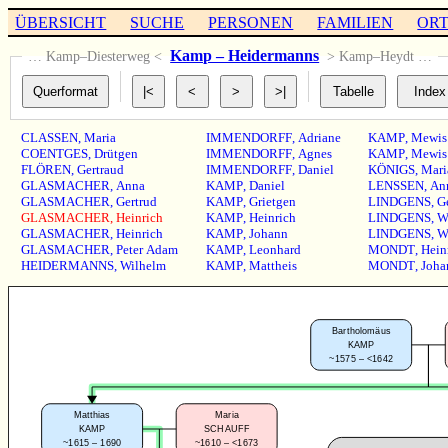
ÜBERSICHT
SUCHE
PERSONEN
FAMILIEN
OR
Kamp – Heidermanns
… Kamp–Diesterweg <
> Kamp–Heydt …
CLASSEN
,
Maria
IMMENDORFF
,
Adriane
KAMP
,
Mewis
COENTGES
,
Drütgen
IMMENDORFF
,
Agnes
KAMP
,
Mewis
FLÖREN
,
Gertraud
IMMENDORFF
,
Daniel
KÖNIGS
,
Mari
GLASMACHER
,
Anna
KAMP
,
Daniel
LENSSEN
,
An
GLASMACHER
,
Gertrud
KAMP
,
Grietgen
LINDGENS
,
G
GLASMACHER
,
Heinrich
KAMP
,
Heinrich
LINDGENS
,
W
GLASMACHER
,
Heinrich
KAMP
,
Johann
LINDGENS
,
W
GLASMACHER
,
Peter Adam
KAMP
,
Leonhard
MONDT
,
Hein
HEIDERMANNS
,
Wilhelm
KAMP
,
Mattheis
MONDT
,
Joha
Bartholomäus
KAMP
~1575 – <1642
Matthias
Maria
KAMP
SCHAUFF
~1615 – 1690
~1610 – <1673