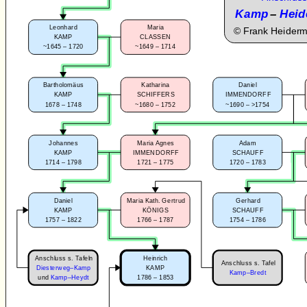
Kamp
–
Heid
Leonhard
Maria
©
Frank Heider
KAMP
CLASSEN
~1645 – 1720
~1649 – 1714
Bartholomäus
Katharina
Daniel
KAMP
SCHIFFERS
IMMENDORFF
1678 – 1748
~1680 – 1752
~1690 – >1754
Johannes
Maria Agnes
Adam
KAMP
IMMENDORFF
SCHAUFF
1714 – 1798
1721 – 1775
1720 – 1783
Daniel
Maria Kath. Gertrud
Gerhard
KAMP
KÖNIGS
SCHAUFF
1757 – 1822
1766 – 1787
1754 – 1786
Anschluss s. Tafeln
Heinrich
Anschluss s. Tafel
Diesterweg–Kamp
KAMP
Kamp–Bredt
1786 – 1853
und
Kamp–Heydt