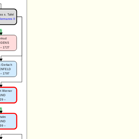
ss s. Tafel
dermanns II
rtrud
DGENS
 – 1727
 Gerlach
ENFELD
 – 1797
h Werner
UND
29 –
lhelm
UND
69 –