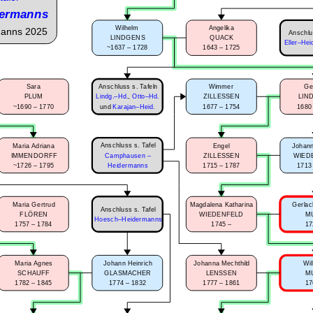
ermanns
Wilhelm
Angelika
manns 2025
Anschlu
LINDGENS
QUACK
Eller–Hei
~1637 – 1728
1643 – 1725
Anschluss s. Tafeln
Sara
Wimmer
Ge
PLUM
Lindg.–Hd.
,
Otto–Hd.
ZILLESSEN
LIN
~1690 – 1770
1677 – 1754
1680
und
Karajan–Heid.
Anschluss s. Tafel
Maria Adriana
Engel
Johann
IMMENDORFF
Camphausen –
ZILLESSEN
WIED
~1726 – 1795
1715 – 1787
1713
Heidermanns
Maria Gertrud
Magdalena Katharina
Gerlac
Anschluss s. Tafel
FLÖREN
WIEDENFELD
M
Hoesch–Heidermanns
1757 – 1784
1745 –
17
Maria Agnes
Johann Heinrich
Johanna Mechthild
Wi
SCHAUFF
GLASMACHER
LENSSEN
M
1782 – 1845
1774 – 1832
1777 – 1861
17