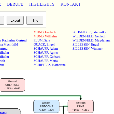
E
BERUFE
HIGHLIGHTS
KONTAKT
MUND
,
Gerlach
SCHNEIDER
,
Friederike
MUND
,
Wilhelm
WIEDENFELD
,
Gerlach
a Katharina Gertrud
PLUM
,
Sara
WIEDENFELD
,
Magdalena
na Mechthild
QUACK
,
Engel
ZILLESSEN
,
Engel
ertrud
SCHAUFF
,
Adam
ZILLESSEN
,
Wimmer
ilhelm
SCHAUFF
,
Agnes
ilhelm
SCHAUFF
,
Gerhard
rich
SCHAUFF
,
Maria
nna
SCHIFFERS
,
Katharina
Gertrud
COENTGES
~1585 – >1643
Wilhelm
Grietgen
LINDGENS
KAMP
~1600 – 1636
~1607 – >1681
tafel