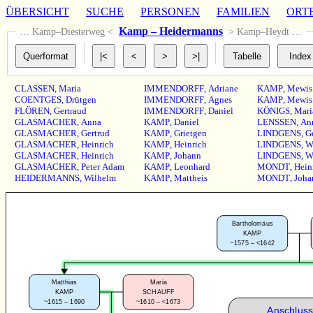
ÜBERSICHT
SUCHE
PERSONEN
FAMILIEN
ORT
Kamp – Heidermanns
… Kamp–Diesterweg <
> Kamp–Heydt …
CLASSEN
,
Maria
IMMENDORFF
,
Adriane
KAMP
,
Mewis
COENTGES
,
Drütgen
IMMENDORFF
,
Agnes
KAMP
,
Mewis
FLÖREN
,
Gertraud
IMMENDORFF
,
Daniel
KÖNIGS
,
Mari
GLASMACHER
,
Anna
KAMP
,
Daniel
LENSSEN
,
An
GLASMACHER
,
Gertrud
KAMP
,
Grietgen
LINDGENS
,
G
GLASMACHER
,
Heinrich
KAMP
,
Heinrich
LINDGENS
,
W
GLASMACHER
,
Heinrich
KAMP
,
Johann
LINDGENS
,
W
GLASMACHER
,
Peter Adam
KAMP
,
Leonhard
MONDT
,
Hein
HEIDERMANNS
,
Wilhelm
KAMP
,
Mattheis
MONDT
,
Joha
Bartholomäus
KAMP
~1575 – <1642
Matthias
Maria
KAMP
SCHAUFF
~1615 – 1690
~1610 – <1673
Anschluss