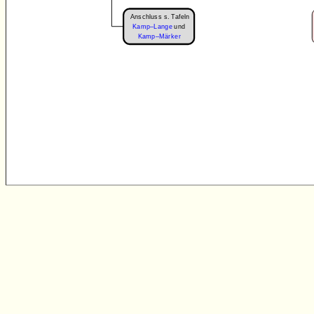
Anschluss s. Tafeln
Kamp–Lange
und
Kamp–Märker