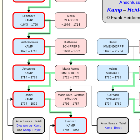
Anschluss
Kamp
–
Heid
Leonhard
Maria
©
Frank Heider
KAMP
CLASSEN
~1645 – 1720
~1649 – 1714
Bartholomäus
Katharina
Daniel
KAMP
SCHIFFERS
IMMENDORFF
1678 – 1748
~1680 – 1752
~1690 – >1754
Johannes
Maria Agnes
Adam
KAMP
IMMENDORFF
SCHAUFF
1714 – 1798
1721 – 1775
1720 – 1783
Daniel
Maria Kath. Gertrud
Gerhard
KAMP
KÖNIGS
SCHAUFF
1757 – 1822
1766 – 1787
1754 – 1786
Anschluss s. Tafeln
Heinrich
Anschluss s. Tafel
Diesterweg–Kamp
KAMP
Kamp–Bredt
1786 – 1853
und
Kamp–Heydt