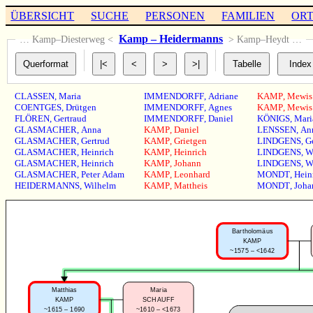
ÜBERSICHT
SUCHE
PERSONEN
FAMILIEN
OR
Kamp – Heidermanns
… Kamp–Diesterweg <
> Kamp–Heydt …
CLASSEN
,
Maria
IMMENDORFF
,
Adriane
KAMP
,
Mewis
COENTGES
,
Drütgen
IMMENDORFF
,
Agnes
KAMP
,
Mewis
FLÖREN
,
Gertraud
IMMENDORFF
,
Daniel
KÖNIGS
,
Mari
GLASMACHER
,
Anna
KAMP
,
Daniel
LENSSEN
,
An
GLASMACHER
,
Gertrud
KAMP
,
Grietgen
LINDGENS
,
G
GLASMACHER
,
Heinrich
KAMP
,
Heinrich
LINDGENS
,
W
GLASMACHER
,
Heinrich
KAMP
,
Johann
LINDGENS
,
W
GLASMACHER
,
Peter Adam
KAMP
,
Leonhard
MONDT
,
Hein
HEIDERMANNS
,
Wilhelm
KAMP
,
Mattheis
MONDT
,
Joha
Bartholomäus
KAMP
~1575 – <1642
Matthias
Maria
KAMP
SCHAUFF
~1615 – 1690
~1610 – <1673