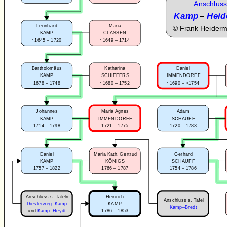
Anschluss
Kamp
–
Heid
Leonhard
Maria
©
Frank Heider
KAMP
CLASSEN
~1645 – 1720
~1649 – 1714
Bartholomäus
Katharina
Daniel
KAMP
SCHIFFERS
IMMENDORFF
1678 – 1748
~1680 – 1752
~1690 – >1754
Johannes
Maria Agnes
Adam
KAMP
IMMENDORFF
SCHAUFF
1714 – 1798
1721 – 1775
1720 – 1783
Daniel
Maria Kath. Gertrud
Gerhard
KAMP
KÖNIGS
SCHAUFF
1757 – 1822
1766 – 1787
1754 – 1786
Anschluss s. Tafeln
Heinrich
Anschluss s. Tafel
Diesterweg–Kamp
KAMP
Kamp–Bredt
1786 – 1853
und
Kamp–Heydt