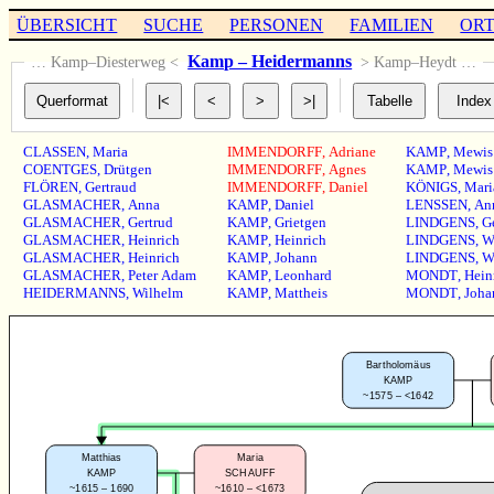
ÜBERSICHT
SUCHE
PERSONEN
FAMILIEN
OR
Kamp – Heidermanns
… Kamp–Diesterweg <
> Kamp–Heydt …
CLASSEN
,
Maria
IMMENDORFF
,
Adriane
KAMP
,
Mewis
COENTGES
,
Drütgen
IMMENDORFF
,
Agnes
KAMP
,
Mewis
FLÖREN
,
Gertraud
IMMENDORFF
,
Daniel
KÖNIGS
,
Mari
GLASMACHER
,
Anna
KAMP
,
Daniel
LENSSEN
,
An
GLASMACHER
,
Gertrud
KAMP
,
Grietgen
LINDGENS
,
G
GLASMACHER
,
Heinrich
KAMP
,
Heinrich
LINDGENS
,
W
GLASMACHER
,
Heinrich
KAMP
,
Johann
LINDGENS
,
W
GLASMACHER
,
Peter Adam
KAMP
,
Leonhard
MONDT
,
Hein
HEIDERMANNS
,
Wilhelm
KAMP
,
Mattheis
MONDT
,
Joha
Bartholomäus
KAMP
~1575 – <1642
Matthias
Maria
KAMP
SCHAUFF
~1615 – 1690
~1610 – <1673