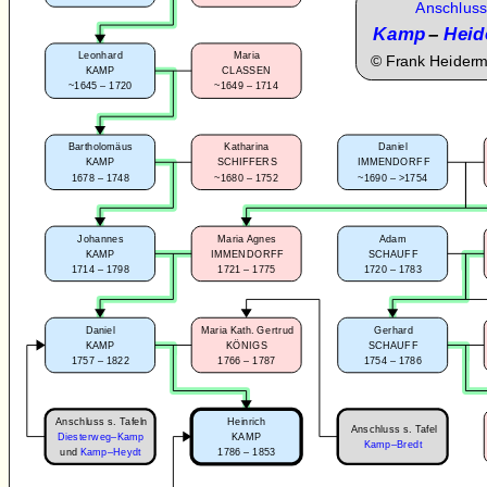
Anschluss
Kamp
–
Heid
Leonhard
Maria
©
Frank Heider
KAMP
CLASSEN
~1645 – 1720
~1649 – 1714
Bartholomäus
Katharina
Daniel
KAMP
SCHIFFERS
IMMENDORFF
1678 – 1748
~1680 – 1752
~1690 – >1754
Johannes
Maria Agnes
Adam
KAMP
IMMENDORFF
SCHAUFF
1714 – 1798
1721 – 1775
1720 – 1783
Daniel
Maria Kath. Gertrud
Gerhard
KAMP
KÖNIGS
SCHAUFF
1757 – 1822
1766 – 1787
1754 – 1786
Anschluss s. Tafeln
Heinrich
Anschluss s. Tafel
Diesterweg–Kamp
KAMP
Kamp–Bredt
1786 – 1853
und
Kamp–Heydt