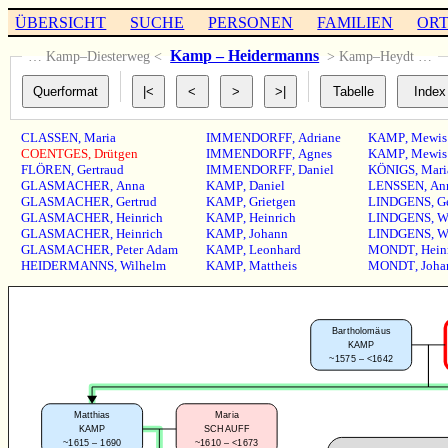
ÜBERSICHT
SUCHE
PERSONEN
FAMILIEN
OR
Kamp – Heidermanns
… Kamp–Diesterweg <
> Kamp–Heydt …
CLASSEN
,
Maria
IMMENDORFF
,
Adriane
KAMP
,
Mewis
COENTGES
,
Drütgen
IMMENDORFF
,
Agnes
KAMP
,
Mewis
FLÖREN
,
Gertraud
IMMENDORFF
,
Daniel
KÖNIGS
,
Mari
GLASMACHER
,
Anna
KAMP
,
Daniel
LENSSEN
,
An
GLASMACHER
,
Gertrud
KAMP
,
Grietgen
LINDGENS
,
G
GLASMACHER
,
Heinrich
KAMP
,
Heinrich
LINDGENS
,
W
GLASMACHER
,
Heinrich
KAMP
,
Johann
LINDGENS
,
W
GLASMACHER
,
Peter Adam
KAMP
,
Leonhard
MONDT
,
Hein
HEIDERMANNS
,
Wilhelm
KAMP
,
Mattheis
MONDT
,
Joha
Bartholomäus
KAMP
~1575 – <1642
Matthias
Maria
KAMP
SCHAUFF
~1615 – 1690
~1610 – <1673