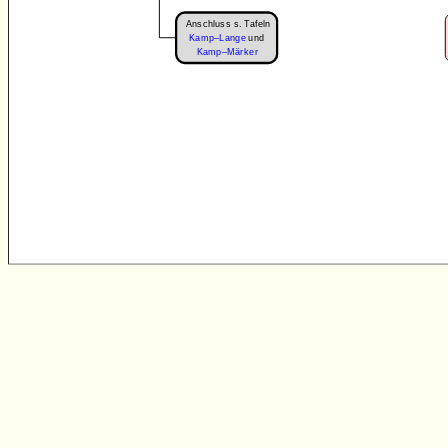
Anschluss s. Tafeln
Kamp–Lange
und
Kamp–Märker