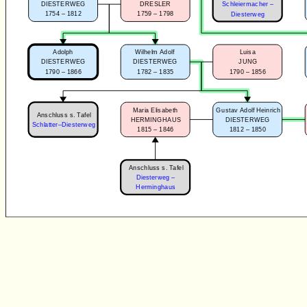
DIESTERWEG
DRESLER
Schleiermacher –
1754 – 1812
1759 – 1798
Diesterweg
Adolph
Wilhelm Adolf
Luisa
DIESTERWEG
DIESTERWEG
JUNG
1790 – 1866
1782 – 1835
1790 – 1856
Maria Elisabeth
Gustav Adolf Heinrich
Anschluss s. Tafel
HERMINGHAUS
DIESTERWEG
Schlatter–Diesterweg
1815 – 1846
1812 – 1850
Anschluss s. Tafel
Diesterweg –
Herminghaus