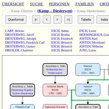
ÜBERSICHT
SUCHE
PERSONEN
FAMILIEN
ORT
(Kamp – Diesterweg)
… Kamp–Dibelius <
> Kamp–Heidermanns 
CARP
,
Helene
ESCH
,
Adam
ESCH
,
Luise
DIESTERWEG
,
Adolf
ESCH
,
Bertha
HERMINGHAUS
,
Lise
DIESTERWEG
,
Adolph
ESCH
,
Friedrich
JOSTEN
,
Karl
DIESTERWEG
,
Friedrich Carl
ESCH
,
Heinrich
JOSTEN
,
Meinhard
DIESTERWEG
,
Gustav
ESCH
,
Heinrich
JOSTEN
,
Wilhelm
DRESLER
,
Charlotte
ESCH
,
Heinrich
JUNG
,
Luisa
Anschluss s. Tafel
Heinrich
Schleiermacher –
ESCH
1721 – 1815
Heidermanns
Anschluss s. Tafeln
Johanna Sibylla
Heinrich
Diesterweg–Engels
u.
ROSS
ESCH
1765 – 1835
1766 – 1845
Grimm–Diesterweg
Anschluss s. Tafel
Friedrich Carl
Katharina Charlotte