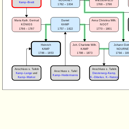
NOURNEY
WIEDENFELD
Kamp–Bredt
1762 – 1834
1768 – 1798
Maria Kath. Gertrud
Daniel
Anna Christina Wilh.
KÖNIGS
KAMP
NOOT
1766 – 1787
1757 – 1822
1770 – 1801
Heinrich
Joh. Charlotte Wilh.
Johann Gott
KAMP
KAMP
NOURNE
1786 – 1853
1798 – 1873
1794 – 18
Anschluss s. Tafeln
Anschluss s. Tafeln
Anschluss s. Tafel
Kamp–Lange
und
Diesterweg–Kamp
,
Kamp–Heidermanns
Kamp–Märker
K.–Dibelius
,
K.–Natorp