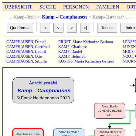
ÜBERSICHT
SUCHE
PERSONEN
FAMILIEN
OR
Kamp – Camphausen
… Kamp–Bredt <
> Kamp–Clarenbach …
CAMPHAUSEN
,
Daniel
ERNST
,
Maria Katharina Barbara
LENSS
CAMPHAUSEN
,
Gottfried
KAMP
,
Charlotte
LÜNEN
CAMPHAUSEN
,
Ludolf
KAMP
,
Daniel
MOLS
,
CAMPHAUSEN
,
Otto
KAMP
,
Heinrich
NOOT
,
CAMPHAUSEN
,
Sibylla
KÖNIGS
,
Maria Katharina Gertrud
NOURN
Anschlusstafel
Kamp
–
Camphausen
©
Frank Heidermanns 2019
Anna Sibylla
LÜNENSCHLOSS
1731 –
Anton Hermann
Johanna Henriette
Anschluss s. Tafel