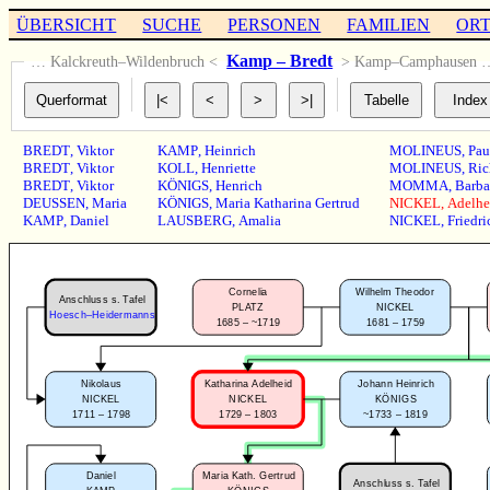
ÜBERSICHT
SUCHE
PERSONEN
FAMILIEN
OR
Kamp – Bredt
… Kalckreuth–Wildenbruch <
> Kamp–Camphausen 
BREDT
,
Viktor
KAMP
,
Heinrich
MOLINEUS
,
Pau
BREDT
,
Viktor
KOLL
,
Henriette
MOLINEUS
,
Ric
BREDT
,
Viktor
KÖNIGS
,
Henrich
MOMMA
,
Barba
DEUSSEN
,
Maria
KÖNIGS
,
Maria Katharina Gertrud
NICKEL
,
Adelhe
KAMP
,
Daniel
LAUSBERG
,
Amalia
NICKEL
,
Friedri
Cornelia
Wilhelm Theodor
Anschluss s. Tafel
PLATZ
NICKEL
Hoesch–Heidermanns
1685 – ~1719
1681 – 1759
Nikolaus
Katharina Adelheid
Johann Heinrich
NICKEL
NICKEL
KÖNIGS
1711 – 1798
1729 – 1803
~1733 – 1819
Daniel
Maria Kath. Gertrud
Anschluss s. Tafel