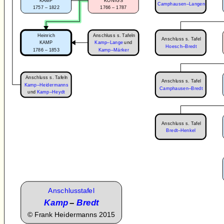
KAMP
KÖNIGS
Camphausen–Langen
1757 – 1822
1766 – 1787
Anschluss s. Tafeln
Heinrich
Anschluss s. Tafel
KAMP
Kamp–Lange
und
Hoesch–Bredt
1786 – 1853
Kamp–Märker
Anschluss s. Tafeln
Anschluss s. Tafel
Kamp–Heidermanns
Camphausen–Bredt
und
Kamp–Heydt
Anschluss s. Tafel
Bredt–Henkel
Anschlusstafel
Kamp
–
Bredt
©
Frank Heidermanns 2015