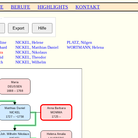
TE
BERUFE
HIGHLIGHTS
KONTAKT
…
line
NICKEL
,
Helene
PLATZ
,
Nilgen
hard
NICKEL
,
Matthias Daniel
WORTMANN
,
Helena
ra
NICKEL
,
Nikolaus
id
NICKEL
,
Theodor
ch
NICKEL
,
Wilhelm
Maria
DEUSSEN
1688 – 1768
Matthias Daniel
Anna Barbara
NICKEL
MOMMA
1727 – ~1758
1725 –
Joh. Wilhelm Nikolaus
Helena Amalia