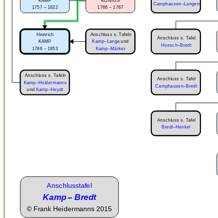
KAMP
KÖNIGS
Camphausen–Langen
1757 – 1822
1766 – 1787
Anschluss s. Tafeln
Heinrich
Anschluss s. Tafel
KAMP
Kamp–Lange
und
Hoesch–Bredt
1786 – 1853
Kamp–Märker
Anschluss s. Tafeln
Anschluss s. Tafel
Kamp–Heidermanns
Camphausen–Bredt
und
Kamp–Heydt
Anschluss s. Tafel
Bredt–Henkel
Anschlusstafel
Kamp
–
Bredt
©
Frank Heidermanns 2015