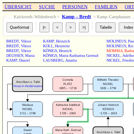
ÜBERSICHT
SUCHE
PERSONEN
FAMILIEN
OR
Kamp – Bredt
… Kalckreuth–Wildenbruch <
> Kamp–Camphausen 
BREDT
,
Viktor
KAMP
,
Heinrich
MOLINEUS
,
Pau
BREDT
,
Viktor
KOLL
,
Henriette
MOLINEUS
,
Ric
BREDT
,
Viktor
KÖNIGS
,
Henrich
MOMMA
,
Barba
DEUSSEN
,
Maria
KÖNIGS
,
Maria Katharina Gertrud
NICKEL
,
Adelhe
KAMP
,
Daniel
LAUSBERG
,
Amalia
NICKEL
,
Friedri
Cornelia
Wilhelm Theodor
Anschluss s. Tafel
PLATZ
NICKEL
Hoesch–Heidermanns
1685 – ~1719
1681 – 1759
Nikolaus
Katharina Adelheid
Johann Heinrich
NICKEL
NICKEL
KÖNIGS
1711 – 1798
1729 – 1803
~1733 – 1819
Daniel
Maria Kath. Gertrud
Anschluss s. Tafel