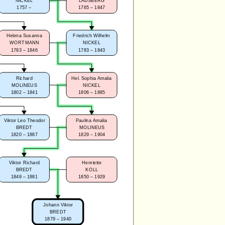
NICKEL
LAUSBERG
1757 –
1765 – 1847
Helena Susanna
Friedrich Wilhelm
WORTMANN
NICKEL
1783 – 1846
1783 – 1843
Richard
Hel. Sophia Amalia
MOLINEUS
NICKEL
1802 – 1841
1806 – 1885
Viktor Leo Theodor
Paulina Amalia
BREDT
MOLINEUS
1820 – 1887
1829 – 1904
Viktor Richard
Henriette
BREDT
KOLL
1849 – 1881
1850 – 1929
Johann Viktor
BREDT
1879 – 1940