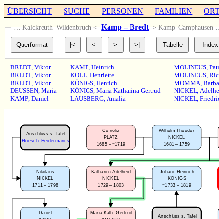
ÜBERSICHT
SUCHE
PERSONEN
FAMILIEN
OR
Kamp – Bredt
… Kalckreuth–Wildenbruch <
> Kamp–Camphausen 
BREDT
,
Viktor
KAMP
,
Heinrich
MOLINEUS
,
Pau
BREDT
,
Viktor
KOLL
,
Henriette
MOLINEUS
,
Ric
BREDT
,
Viktor
KÖNIGS
,
Henrich
MOMMA
,
Barba
DEUSSEN
,
Maria
KÖNIGS
,
Maria Katharina Gertrud
NICKEL
,
Adelhe
KAMP
,
Daniel
LAUSBERG
,
Amalia
NICKEL
,
Friedri
Cornelia
Wilhelm Theodor
Anschluss s. Tafel
PLATZ
NICKEL
Hoesch–Heidermanns
1685 – ~1719
1681 – 1759
Nikolaus
Katharina Adelheid
Johann Heinrich
NICKEL
NICKEL
KÖNIGS
1711 – 1798
1729 – 1803
~1733 – 1819
Daniel
Maria Kath. Gertrud
Anschluss s. Tafel