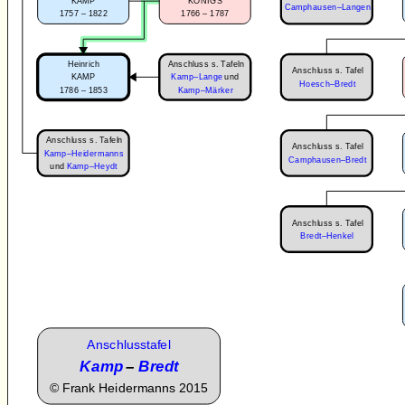
KAMP
KÖNIGS
Camphausen–Langen
1757 – 1822
1766 – 1787
Anschluss s. Tafeln
Heinrich
Anschluss s. Tafel
KAMP
Kamp–Lange
und
Hoesch–Bredt
1786 – 1853
Kamp–Märker
Anschluss s. Tafeln
Anschluss s. Tafel
Kamp–Heidermanns
Camphausen–Bredt
und
Kamp–Heydt
Anschluss s. Tafel
Bredt–Henkel
Anschlusstafel
Kamp
–
Bredt
©
Frank Heidermanns 2015