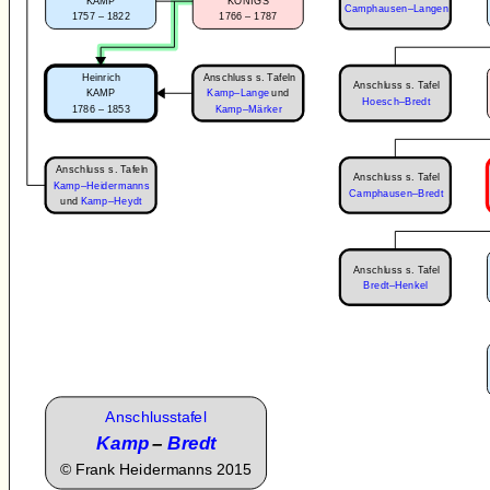
KAMP
KÖNIGS
Camphausen–Langen
1757 – 1822
1766 – 1787
Anschluss s. Tafeln
Heinrich
Anschluss s. Tafel
KAMP
Kamp–Lange
und
Hoesch–Bredt
1786 – 1853
Kamp–Märker
Anschluss s. Tafeln
Anschluss s. Tafel
Kamp–Heidermanns
Camphausen–Bredt
und
Kamp–Heydt
Anschluss s. Tafel
Bredt–Henkel
Anschlusstafel
Kamp
–
Bredt
©
Frank Heidermanns 2015