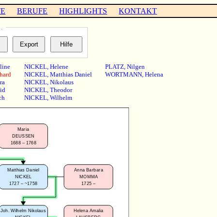
TE
BERUFE
HIGHLIGHTS
KONTAKT
…
line
NICKEL
,
Helene
PLATZ
,
Nilgen
hard
NICKEL
,
Matthias Daniel
WORTMANN
,
Helena
ra
NICKEL
,
Nikolaus
id
NICKEL
,
Theodor
ch
NICKEL
,
Wilhelm
Maria
DEUSSEN
1688 – 1768
Matthias Daniel
Anna Barbara
NICKEL
MOMMA
1727 – ~1758
1725 –
Joh. Wilhelm Nikolaus
Helena Amalia