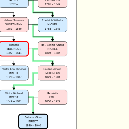
NICKEL
LAUSBERG
1757 –
1765 – 1847
Helena Susanna
Friedrich Wilhelm
WORTMANN
NICKEL
1783 – 1846
1783 – 1843
Richard
Hel. Sophia Amalia
MOLINEUS
NICKEL
1802 – 1841
1806 – 1885
Viktor Leo Theodor
Paulina Amalia
BREDT
MOLINEUS
1820 – 1887
1829 – 1904
Viktor Richard
Henriette
BREDT
KOLL
1849 – 1881
1850 – 1929
Johann Viktor
BREDT
1879 – 1940