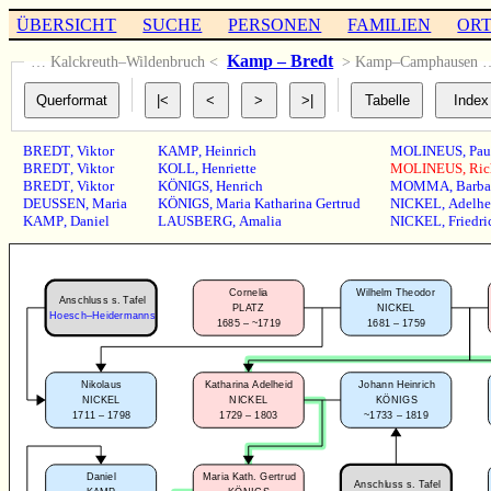
ÜBERSICHT
SUCHE
PERSONEN
FAMILIEN
OR
Kamp – Bredt
… Kalckreuth–Wildenbruch <
> Kamp–Camphausen 
BREDT
,
Viktor
KAMP
,
Heinrich
MOLINEUS
,
Pau
BREDT
,
Viktor
KOLL
,
Henriette
MOLINEUS
,
Ric
BREDT
,
Viktor
KÖNIGS
,
Henrich
MOMMA
,
Barba
DEUSSEN
,
Maria
KÖNIGS
,
Maria Katharina Gertrud
NICKEL
,
Adelhe
KAMP
,
Daniel
LAUSBERG
,
Amalia
NICKEL
,
Friedri
Cornelia
Wilhelm Theodor
Anschluss s. Tafel
PLATZ
NICKEL
Hoesch–Heidermanns
1685 – ~1719
1681 – 1759
Nikolaus
Katharina Adelheid
Johann Heinrich
NICKEL
NICKEL
KÖNIGS
1711 – 1798
1729 – 1803
~1733 – 1819
Daniel
Maria Kath. Gertrud
Anschluss s. Tafel