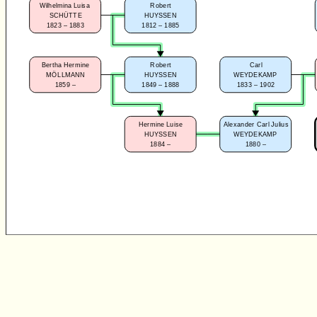
Wilhelmina Luisa
Robert
SCHÜTTE
HUYSSEN
1823 – 1883
1812 – 1885
Carl
Bertha Hermine
Robert
WEYDEKAMP
MÖLLMANN
HUYSSEN
1833 – 1902
1859 –
1849 – 1888
Alexander Carl Julius
Hermine Luise
WEYDEKAMP
HUYSSEN
1880 –
1884 –