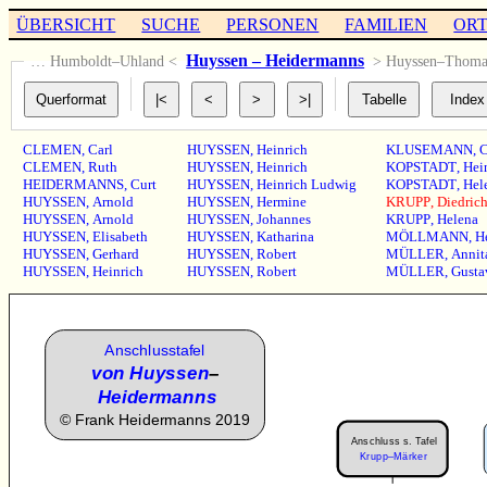
ÜBERSICHT
SUCHE
PERSONEN
FAMILIEN
OR
Huyssen – Heidermanns
… Humboldt–Uhland <
> Huyssen–Thoma
CLEMEN
,
Carl
HUYSSEN
,
Heinrich
KLUSEMANN
,
C
CLEMEN
,
Ruth
HUYSSEN
,
Heinrich
KOPSTADT
,
Hei
HEIDERMANNS
,
Curt
HUYSSEN
,
Heinrich Ludwig
KOPSTADT
,
Hel
HUYSSEN
,
Arnold
HUYSSEN
,
Hermine
KRUPP
,
Diedric
HUYSSEN
,
Arnold
HUYSSEN
,
Johannes
KRUPP
,
Helena
HUYSSEN
,
Elisabeth
HUYSSEN
,
Katharina
MÖLLMANN
,
H
HUYSSEN
,
Gerhard
HUYSSEN
,
Robert
MÜLLER
,
Annit
HUYSSEN
,
Heinrich
HUYSSEN
,
Robert
MÜLLER
,
Gusta
Anschlusstafel
von Huyssen
–
Heidermanns
©
Frank Heidermanns 2019
Anschluss s. Tafel
Krupp–Märker