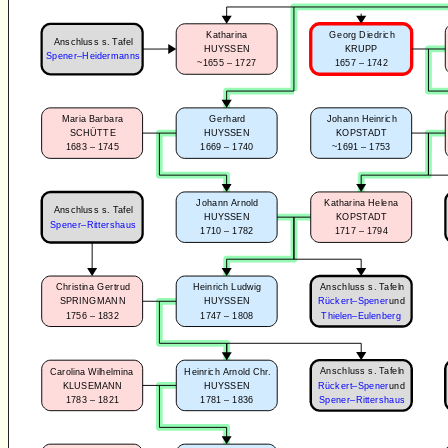
Georg Diedrich
Katharina
Anschluss s. Tafel
KRUPP
HUYSSEN
Spener–Heidermanns
1657 – 1742
~1655 – 1727
Johann Heinrich
Maria Barbara
Gerhard
KOPSTADT
SCHÜTTE
HUYSSEN
~1691 – 1753
1683 – 1745
1669 – 1740
Johann Arnold
Katharina Helena
Anschluss s. Tafel
HUYSSEN
KOPSTADT
Spener–Rittershaus
1710 – 1782
1717 – 1794
Anschluss s. Tafeln
Christina Gertrud
Heinrich Ludwig
SPRINGMANN
HUYSSEN
Rückert–Spener
und
1756 – 1832
1747 – 1808
Thielen–Eulenberg
Anschluss s. Tafeln
Carolina Wilhelmina
Heinrich Arnold Chr.
Rückert–Spener
und
KLUSEMANN
HUYSSEN
1783 – 1821
1781 – 1836
Spener–Rittershaus