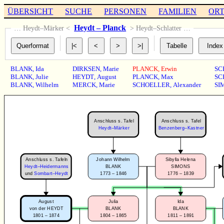
ÜBERSICHT
SUCHE
PERSONEN
FAMILIEN
OR
Heydt – Planck
… Heydt–Märker <
> Heydt–Schlatter …
BLANK
,
Ida
DIRKSEN
,
Marie
PLANCK
,
Erwin
SC
BLANK
,
Julie
HEYDT
,
August
PLANCK
,
Max
SC
BLANK
,
Wilhelm
MERCK
,
Marie
SCHOELLER
,
Alexander
SI
Anschluss s. Tafel
Anschluss s. Tafel
Heydt–Märker
Benzenberg–Kastner
Anschluss s. Tafeln
Johann Wilhelm
Sibylla Helena
Heydt–Heidermanns
BLANK
SIMONS
1773 – 1846
1776 – 1839
und
Sombart–Heydt
August
Julia
Ida
von der HEYDT
BLANK
BLANK
1801 – 1874
1804 – 1865
1811 – 1891