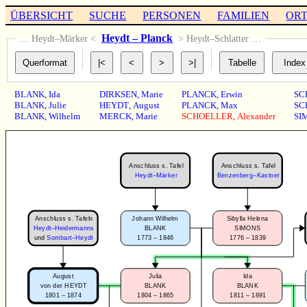
ÜBERSICHT
SUCHE
PERSONEN
FAMILIEN
OR
Heydt – Planck
… Heydt–Märker <
> Heydt–Schlatter …
BLANK
,
Ida
DIRKSEN
,
Marie
PLANCK
,
Erwin
SC
BLANK
,
Julie
HEYDT
,
August
PLANCK
,
Max
SC
BLANK
,
Wilhelm
MERCK
,
Marie
SCHOELLER
,
Alexander
SI
Anschluss s. Tafel
Anschluss s. Tafel
Heydt–Märker
Benzenberg–Kastner
Anschluss s. Tafeln
Johann Wilhelm
Sibylla Helena
Heydt–Heidermanns
BLANK
SIMONS
1773 – 1846
1776 – 1839
und
Sombart–Heydt
August
Julia
Ida
von der HEYDT
BLANK
BLANK
1801 – 1874
1804 – 1865
1811 – 1891