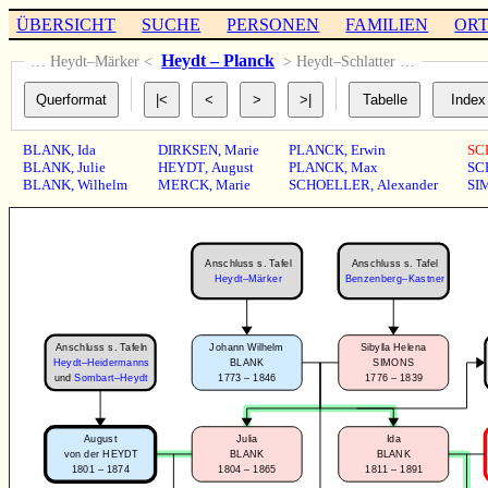
ÜBERSICHT
SUCHE
PERSONEN
FAMILIEN
OR
Heydt – Planck
… Heydt–Märker <
> Heydt–Schlatter …
BLANK
,
Ida
DIRKSEN
,
Marie
PLANCK
,
Erwin
SC
BLANK
,
Julie
HEYDT
,
August
PLANCK
,
Max
SC
BLANK
,
Wilhelm
MERCK
,
Marie
SCHOELLER
,
Alexander
SI
Anschluss s. Tafel
Anschluss s. Tafel
Heydt–Märker
Benzenberg–Kastner
Anschluss s. Tafeln
Johann Wilhelm
Sibylla Helena
Heydt–Heidermanns
BLANK
SIMONS
1773 – 1846
1776 – 1839
und
Sombart–Heydt
August
Julia
Ida
von der HEYDT
BLANK
BLANK
1801 – 1874
1804 – 1865
1811 – 1891