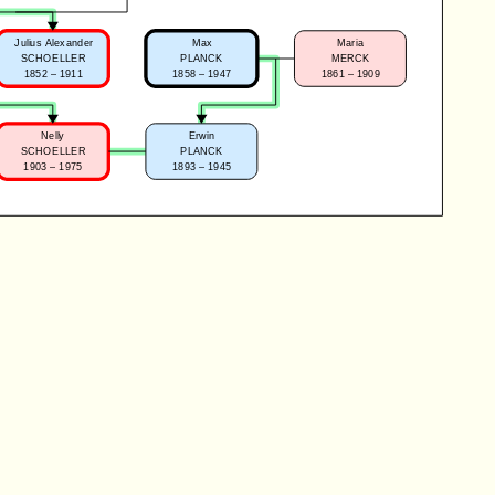
Julius Alexander
Max
Maria
SCHOELLER
PLANCK
MERCK
1852 – 1911
1858 – 1947
1861 – 1909
Nelly
Erwin
SCHOELLER
PLANCK
1903 – 1975
1893 – 1945