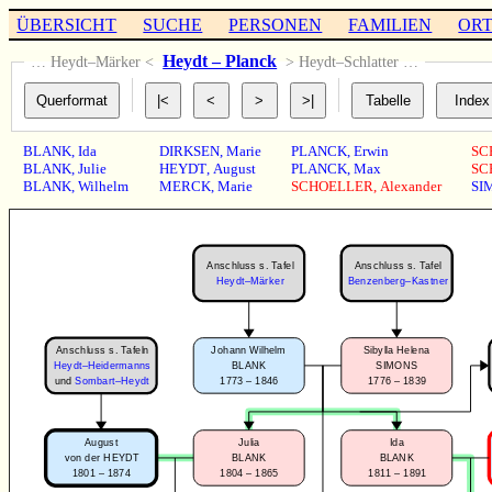
ÜBERSICHT
SUCHE
PERSONEN
FAMILIEN
OR
Heydt – Planck
… Heydt–Märker <
> Heydt–Schlatter …
BLANK
,
Ida
DIRKSEN
,
Marie
PLANCK
,
Erwin
SC
BLANK
,
Julie
HEYDT
,
August
PLANCK
,
Max
SC
BLANK
,
Wilhelm
MERCK
,
Marie
SCHOELLER
,
Alexander
SI
Anschluss s. Tafel
Anschluss s. Tafel
Heydt–Märker
Benzenberg–Kastner
Anschluss s. Tafeln
Johann Wilhelm
Sibylla Helena
Heydt–Heidermanns
BLANK
SIMONS
1773 – 1846
1776 – 1839
und
Sombart–Heydt
August
Julia
Ida
von der HEYDT
BLANK
BLANK
1801 – 1874
1804 – 1865
1811 – 1891