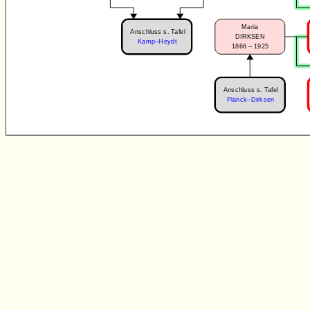
Maria
Anschluss s. Tafel
DIRKSEN
Kamp–Heydt
1866 – 1925
Anschluss s. Tafel
Planck–Dirksen