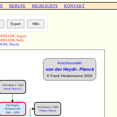
TE
BERUFE
HIGHLIGHTS
KONTAKT
HOELLER
,
August
HOELLER
,
Nelly
MONS
,
Sibylla
Anschlusstafel
von der Heydt
–
Planck
©
Frank Heidermanns 2020
Anschluss s. Tafel
Heydt–Hoesch I
Karl August
Anschluss s. Tafel
SCHOELLER
Thielen–Planck
1802 – 1874