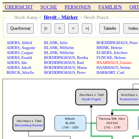
ÜBERSICHT
SUCHE
PERSONEN
FAMILIEN
OR
Heydt – Märker
… Heydt–Kamp <
> Heydt–Planck …
ADERS
,
Alfred
BLANK
,
Julie
BOEDDINGHAUS
,
Peter
ADERS
,
Auguste
BLANK
,
Wilhelm
BRINK
,
Helene
ADERS
,
Caspar
BLANK
,
Wilhelm
ELBERS
,
Jettchen
ADERS
,
Ewald
BOEDDINGHAUS
,
Bertha
FUNCKE
,
Helene
ADERS
,
Ida
BOEDDINGHAUS
,
Karl
HAARHAUS
,
Gustav
ADERS
,
Jakob
BOEDDINGHAUS
,
Maria
HAARHAUS
,
Selma
BERCK
,
Sibylle
BOEDDINGHAUS
,
Peter
HARKORT
,
Carl
Anschluss s. Tafel
Anschluss s. 
Heydt–Engels
Krummacher–K
Wilhelm
Theresia Wilh. Henr.
Anschluss s. Tafel
BLANK
HOFIUS
Benzenberg–Kastner
1744 – 1820
1741 – 1795