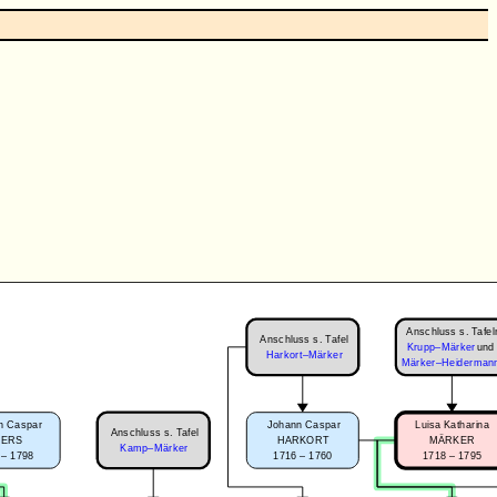
Anschluss s. Tafel
Anschluss s. Tafel
Krupp–Märker
und
Harkort–Märker
Märker–Heiderman
n Caspar
Johann Caspar
Luisa Katharina
Anschluss s. Tafel
DERS
HARKORT
MÄRKER
Kamp–Märker
 – 1798
1716 – 1760
1718 – 1795