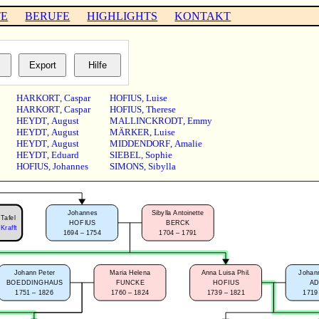
TE
BERUFE
HIGHLIGHTS
KONTAKT
HARKORT
,
Caspar
HOFIUS
,
Luise
HARKORT
,
Caspar
HOFIUS
,
Therese
HEYDT
,
August
MALLINCKRODT
,
Emmy
HEYDT
,
August
MÄRKER
,
Luise
HEYDT
,
August
MIDDENDORF
,
Amalie
HEYDT
,
Eduard
SIEBEL
,
Sophie
HOFIUS
,
Johannes
SIMONS
,
Sibylla
Johannes
Sibylla Antoinette
Tafel
HOFIUS
BERCK
rafft
1694 – 1754
1704 – 1791
Johann Peter
Maria Helena
Anna Luisa Phil.
Johan
BOEDDINGHAUS
FUNCKE
HOFIUS
A
1751 – 1826
1760 – 1824
1739 – 1821
1719