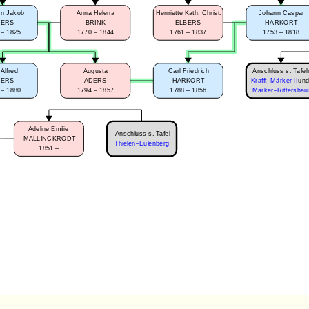
n Jakob
Anna Helena
Henriette Kath. Christ.
Johann Caspar
DERS
BRINK
ELBERS
HARKORT
 – 1825
1770 – 1844
1761 – 1837
1753 – 1818
Anschluss s. Tafel
 Alfred
Augusta
Carl Friedrich
DERS
ADERS
HARKORT
Krafft–Märker II
un
 – 1880
1794 – 1857
1788 – 1856
Märker–Rittershau
Adeline Emilie
Anschluss s. Tafel
MALLINCKRODT
Thielen–Eulenberg
1851 –