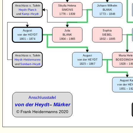
Anschluss s. Tafeln
Sibylla Helena
Johann Wilhelm
Heydt–Planck
SIMONS
BLANK
1776 – 1839
1773 – 1846
und
Kamp–Heydt
August
Julia
Sophia
von der HEYDT
BLANK
SIEBEL
1801 – 1874
1804 – 1865
1802 – 1885
Anschluss s. Tafeln
August
Maria Hel
Heydt–Heidermanns
von der HEYDT
BOEDDING
1825 – 1867
1828 – 18
und
Sombart–Heydt
August Ka
von der HE
1851 – 19
Anschlusstafel
von der Heydt
–
Märker
©
Frank Heidermanns 2020