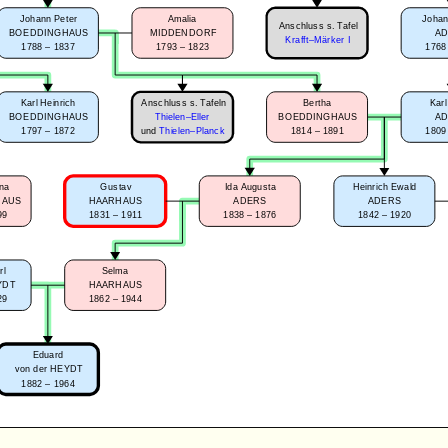
Johann Peter
Amalia
Johan
Anschluss s. Tafel
BOEDDINGHAUS
MIDDENDORF
A
Krafft–Märker I
1788 – 1837
1793 – 1823
1768
Anschluss s. Tafeln
Karl Heinrich
Bertha
Karl
BOEDDINGHAUS
Thielen–Eller
BOEDDINGHAUS
A
1797 – 1872
1814 – 1891
1809
und
Thielen–Planck
ena
Gustav
Ida Augusta
Heinrich Ewald
HAUS
HAARHAUS
ADERS
ADERS
99
1831 – 1911
1838 – 1876
1842 – 1920
rl
Selma
YDT
HAARHAUS
29
1862 – 1944
Eduard
von der HEYDT
1882 – 1964