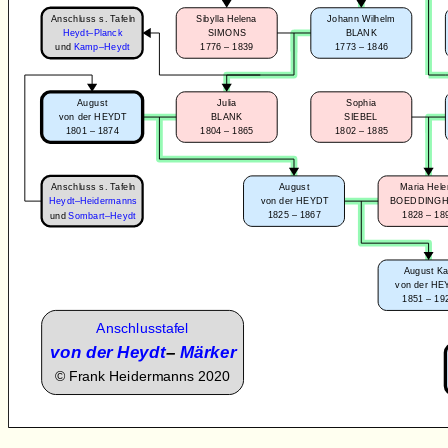
Anschluss s. Tafeln
Sibylla Helena
Johann Wilhelm
Heydt–Planck
SIMONS
BLANK
1776 – 1839
1773 – 1846
und
Kamp–Heydt
August
Julia
Sophia
von der HEYDT
BLANK
SIEBEL
1801 – 1874
1804 – 1865
1802 – 1885
Anschluss s. Tafeln
August
Maria Hel
Heydt–Heidermanns
von der HEYDT
BOEDDING
1825 – 1867
1828 – 18
und
Sombart–Heydt
August Ka
von der HE
1851 – 19
Anschlusstafel
von der Heydt
–
Märker
©
Frank Heidermanns 2020