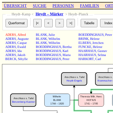
ÜBERSICHT
SUCHE
PERSONEN
FAMILIEN
OR
Heydt – Märker
… Heydt–Kamp <
> Heydt–Planck …
ADERS
,
Alfred
BLANK
,
Julie
BOEDDINGHAUS
,
Peter
ADERS
,
Auguste
BLANK
,
Wilhelm
BRINK
,
Helene
ADERS
,
Caspar
BLANK
,
Wilhelm
ELBERS
,
Jettchen
ADERS
,
Ewald
BOEDDINGHAUS
,
Bertha
FUNCKE
,
Helene
ADERS
,
Ida
BOEDDINGHAUS
,
Karl
HAARHAUS
,
Gustav
ADERS
,
Jakob
BOEDDINGHAUS
,
Maria
HAARHAUS
,
Selma
BERCK
,
Sibylle
BOEDDINGHAUS
,
Peter
HARKORT
,
Carl
Anschluss s. Tafel
Anschluss s. 
Heydt–Engels
Krummacher–K
Wilhelm
Theresia Wilh. Henr.
Anschluss s. Tafel
BLANK
HOFIUS
Benzenberg–Kastner
1744 – 1820
1741 – 1795