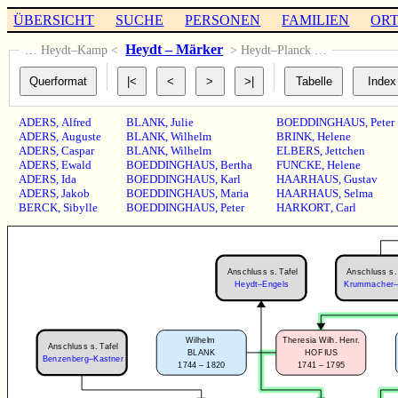
ÜBERSICHT
SUCHE
PERSONEN
FAMILIEN
OR
Heydt – Märker
… Heydt–Kamp <
> Heydt–Planck …
ADERS
,
Alfred
BLANK
,
Julie
BOEDDINGHAUS
,
Peter
ADERS
,
Auguste
BLANK
,
Wilhelm
BRINK
,
Helene
ADERS
,
Caspar
BLANK
,
Wilhelm
ELBERS
,
Jettchen
ADERS
,
Ewald
BOEDDINGHAUS
,
Bertha
FUNCKE
,
Helene
ADERS
,
Ida
BOEDDINGHAUS
,
Karl
HAARHAUS
,
Gustav
ADERS
,
Jakob
BOEDDINGHAUS
,
Maria
HAARHAUS
,
Selma
BERCK
,
Sibylle
BOEDDINGHAUS
,
Peter
HARKORT
,
Carl
Anschluss s. Tafel
Anschluss s. 
Heydt–Engels
Krummacher–K
Wilhelm
Theresia Wilh. Henr.
Anschluss s. Tafel
BLANK
HOFIUS
Benzenberg–Kastner
1744 – 1820
1741 – 1795