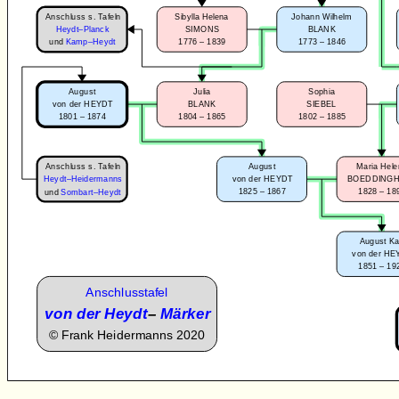
Anschluss s. Tafeln
Sibylla Helena
Johann Wilhelm
Heydt–Planck
SIMONS
BLANK
1776 – 1839
1773 – 1846
und
Kamp–Heydt
August
Julia
Sophia
von der HEYDT
BLANK
SIEBEL
1801 – 1874
1804 – 1865
1802 – 1885
Anschluss s. Tafeln
August
Maria Hel
Heydt–Heidermanns
von der HEYDT
BOEDDING
1825 – 1867
1828 – 18
und
Sombart–Heydt
August Ka
von der HE
1851 – 19
Anschlusstafel
von der Heydt
–
Märker
©
Frank Heidermanns 2020