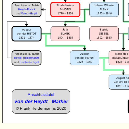
Anschluss s. Tafeln
Sibylla Helena
Johann Wilhelm
Heydt–Planck
SIMONS
BLANK
1776 – 1839
1773 – 1846
und
Kamp–Heydt
August
Julia
Sophia
von der HEYDT
BLANK
SIEBEL
1801 – 1874
1804 – 1865
1802 – 1885
Anschluss s. Tafeln
August
Maria Hel
Heydt–Heidermanns
von der HEYDT
BOEDDING
1825 – 1867
1828 – 18
und
Sombart–Heydt
August Ka
von der HE
1851 – 19
Anschlusstafel
von der Heydt
–
Märker
©
Frank Heidermanns 2020