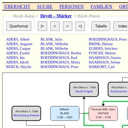
ÜBERSICHT
SUCHE
PERSONEN
FAMILIEN
OR
Heydt – Märker
… Heydt–Kamp <
> Heydt–Planck …
ADERS
,
Alfred
BLANK
,
Julie
BOEDDINGHAUS
,
Peter
ADERS
,
Auguste
BLANK
,
Wilhelm
BRINK
,
Helene
ADERS
,
Caspar
BLANK
,
Wilhelm
ELBERS
,
Jettchen
ADERS
,
Ewald
BOEDDINGHAUS
,
Bertha
FUNCKE
,
Helene
ADERS
,
Ida
BOEDDINGHAUS
,
Karl
HAARHAUS
,
Gustav
ADERS
,
Jakob
BOEDDINGHAUS
,
Maria
HAARHAUS
,
Selma
BERCK
,
Sibylle
BOEDDINGHAUS
,
Peter
HARKORT
,
Carl
Anschluss s. Tafel
Anschluss s. 
Heydt–Engels
Krummacher–K
Wilhelm
Theresia Wilh. Henr.
Anschluss s. Tafel
BLANK
HOFIUS
Benzenberg–Kastner
1744 – 1820
1741 – 1795