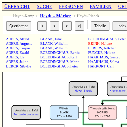
ÜBERSICHT
SUCHE
PERSONEN
FAMILIEN
OR
Heydt – Märker
… Heydt–Kamp <
> Heydt–Planck …
ADERS
,
Alfred
BLANK
,
Julie
BOEDDINGHAUS
,
Peter
ADERS
,
Auguste
BLANK
,
Wilhelm
BRINK
,
Helene
ADERS
,
Caspar
BLANK
,
Wilhelm
ELBERS
,
Jettchen
ADERS
,
Ewald
BOEDDINGHAUS
,
Bertha
FUNCKE
,
Helene
ADERS
,
Ida
BOEDDINGHAUS
,
Karl
HAARHAUS
,
Gustav
ADERS
,
Jakob
BOEDDINGHAUS
,
Maria
HAARHAUS
,
Selma
BERCK
,
Sibylle
BOEDDINGHAUS
,
Peter
HARKORT
,
Carl
Anschluss s. Tafel
Anschluss s. 
Heydt–Engels
Krummacher–K
Wilhelm
Theresia Wilh. Henr.
Anschluss s. Tafel
BLANK
HOFIUS
Benzenberg–Kastner
1744 – 1820
1741 – 1795