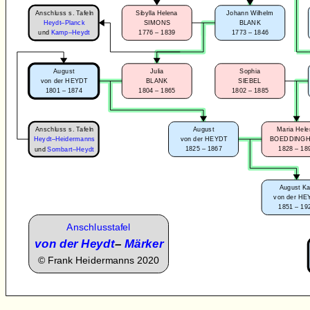
Anschluss s. Tafeln
Sibylla Helena
Johann Wilhelm
Heydt–Planck
SIMONS
BLANK
1776 – 1839
1773 – 1846
und
Kamp–Heydt
August
Julia
Sophia
von der HEYDT
BLANK
SIEBEL
1801 – 1874
1804 – 1865
1802 – 1885
Anschluss s. Tafeln
August
Maria Hel
Heydt–Heidermanns
von der HEYDT
BOEDDING
1825 – 1867
1828 – 18
und
Sombart–Heydt
August Ka
von der HE
1851 – 19
Anschlusstafel
von der Heydt
–
Märker
©
Frank Heidermanns 2020