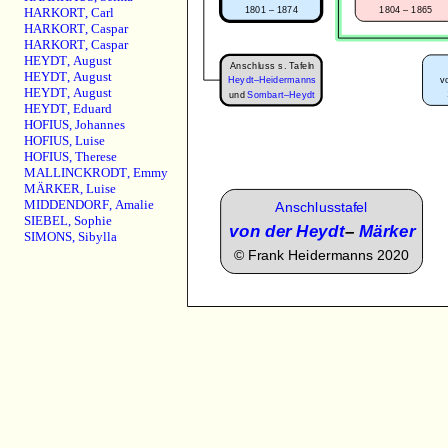
1801 – 1874
1804 – 1865
HARKORT
,
Carl
HARKORT
,
Caspar
HARKORT
,
Caspar
HEYDT
,
August
Anschluss s. Tafeln
HEYDT
,
August
Heydt–Heidermanns
v
HEYDT
,
August
und
Sombart–Heydt
HEYDT
,
Eduard
HOFIUS
,
Johannes
HOFIUS
,
Luise
HOFIUS
,
Therese
MALLINCKRODT
,
Emmy
MÄRKER
,
Luise
MIDDENDORF
,
Amalie
Anschlusstafel
SIEBEL
,
Sophie
von der Heydt
–
Märker
SIMONS
,
Sibylla
©
Frank Heidermanns 2020