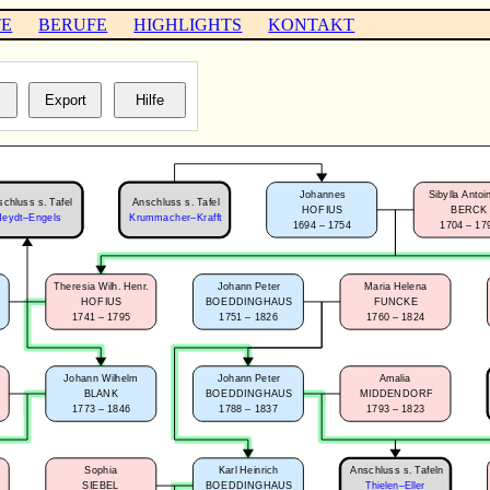
TE
BERUFE
HIGHLIGHTS
KONTAKT
Johannes
Sibylla Antoi
chluss s. Tafel
Anschluss s. Tafel
HOFIUS
BERCK
Heydt–Engels
Krummacher–Krafft
1694 – 1754
1704 – 17
Theresia Wilh. Henr.
Johann Peter
Maria Helena
HOFIUS
BOEDDINGHAUS
FUNCKE
1741 – 1795
1751 – 1826
1760 – 1824
Johann Wilhelm
Johann Peter
Amalia
BLANK
BOEDDINGHAUS
MIDDENDORF
1773 – 1846
1788 – 1837
1793 – 1823
Anschluss s. Tafeln
Sophia
Karl Heinrich
SIEBEL
BOEDDINGHAUS
Thielen–Eller