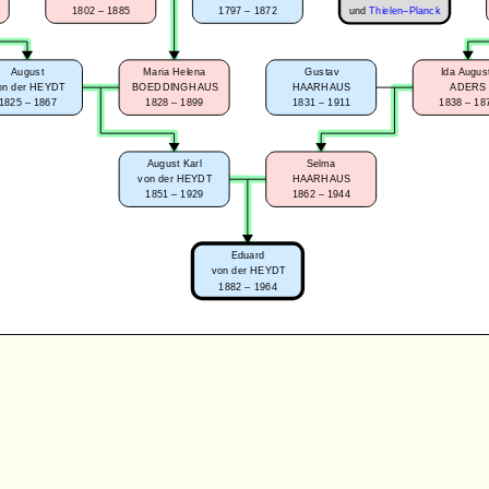
1802 – 1885
1797 – 1872
und
Thielen–Planck
August
Maria Helena
Gustav
Ida Augus
on der HEYDT
BOEDDINGHAUS
HAARHAUS
ADERS
1825 – 1867
1828 – 1899
1831 – 1911
1838 – 18
August Karl
Selma
von der HEYDT
HAARHAUS
1851 – 1929
1862 – 1944
Eduard
von der HEYDT
1882 – 1964