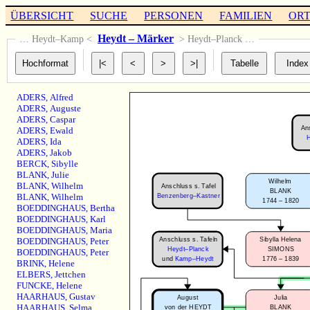
ÜBERSICHT
SUCHE
PERSONEN
FAMILIEN
OR
Heydt – Märker
… Heydt–Kamp <
> Heydt–Planck …
ADERS
,
Alfred
ADERS
,
Auguste
ADERS
,
Caspar
Ans
ADERS
,
Ewald
ADERS
,
Ida
ADERS
,
Jakob
BERCK
,
Sibylle
BLANK
,
Julie
Wilhelm
BLANK
,
Wilhelm
Anschluss s. Tafel
BLANK
BLANK
,
Wilhelm
Benzenberg–Kastner
1744 – 1820
BOEDDINGHAUS
,
Bertha
BOEDDINGHAUS
,
Karl
BOEDDINGHAUS
,
Maria
Anschluss s. Tafeln
Sibylla Helena
BOEDDINGHAUS
,
Peter
Heydt–Planck
SIMONS
BOEDDINGHAUS
,
Peter
1776 – 1839
und
Kamp–Heydt
BRINK
,
Helene
ELBERS
,
Jettchen
FUNCKE
,
Helene
HAARHAUS
,
Gustav
August
Julia
HAARHAUS
,
Selma
von der HEYDT
BLANK