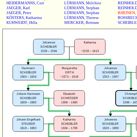
HEIDERMANNS
,
Curt
LÜRMANN
,
Melchior
REINHOL
JAEGER
,
Karl
LÜRMANN
,
Stephan
REINHOL
JAEGER
,
Peter
LÜRMANN
,
Stephan
RHEINEN
,
KÖSTERS
,
Katharina
LÜRMANN
,
Therese
ROSSBEC
KUHWEIDT
,
Hilla
MERCKER
,
Bertram
SCHEIBLE
Johannes
Katharina
SCHEIBLER
1529 – 1594
~1533 – 1613
Hartmann
Margaretha
Johannes
SCHEIBLER
ORTH
SCHEIBLER
1564 – 1634
~1573 – 1618
1553 – 1597
Johann Hartmann
Elisabeth
Christop
SCHEIBLER
SCHRÖDER
SCHEIBL
1609 – 1680
1609 – 1660
1589 – 16
Johann Engelhard
Katharina
Johannes
STEUBER
SCHEIBLER
SCHEIBLER
1618 – 1683
1634 – 1709
1628 – 1689