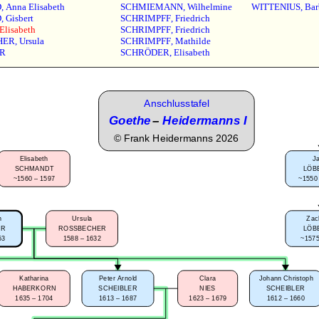
D
,
Anna Elisabeth
SCHMIEMANN
,
Wilhelmine
WITTENIUS
,
Bar
D
,
Gisbert
SCHRIMPFF
,
Friedrich
Elisabeth
SCHRIMPFF
,
Friedrich
HER
,
Ursula
SCHRIMPFF
,
Mathilde
R
SCHRÖDER
,
Elisabeth
Anschlusstafel
Goethe
–
Heidermanns I
©
Frank Heidermanns 2026
Elisabeth
J
SCHMANDT
LÖB
~1560 – 1597
~1550
h
Ursula
Zac
ER
ROSSBECHER
LÖB
53
1588 – 1632
~1575
Katharina
Peter Arnold
Clara
Johann Christoph
HABERKORN
SCHEIBLER
NIES
SCHEIBLER
1635 – 1704
1613 – 1687
1623 – 1679
1612 – 1660