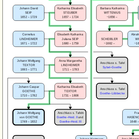
Johann David
Katharina Elisabeth
Barbara Katharina
SEIP
STEUBER
WITTENIUS
1652 – 1729
1657 – 1724
~1656 –
Cornelius
Elisabeth Katharina
Abrah
LINDHEIMER
Juliana SEIP
SCHEIBLER
W
1671 – 1722
1680 – 1759
~1682 –
~16
Johann Wolfgang
Anna Margaretha
Anschluss s. Tafel
TEXTOR
LINDHEIMER
Sybel–Goethe
1693 – 1771
1711 – 1783
Johann Caspar
Katharina Elisabeth
Anschluss s. Tafel
GOETHE
TEXTOR
Goethe–Löbbecke
1710 – 1782
1731 – 1808
Anschluss s. Tafeln
Johann Wolfgang
Fr
von GOETHE
Goethe–Heid. II
und
HASEN
1749 – 1832
1648 
Goethe–Heid. III
Johann Hartmann
Anna Margar