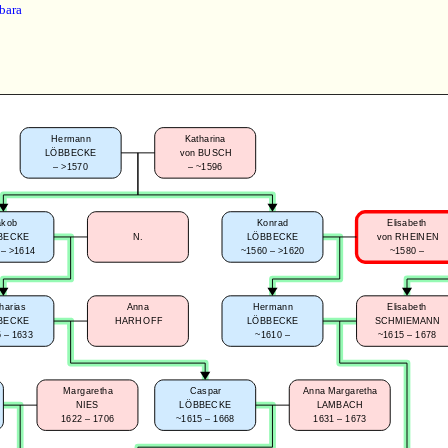
bara
Hermann
Katharina
LÖBBECKE
von BUSCH
–
>1570
–
~1596
akob
Konrad
Elisabeth
BECKE
N.
LÖBBECKE
von RHEINEN
 – >1614
~1560 – >1620
~1580 –
harias
Anna
Hermann
Elisabeth
BECKE
HARHOFF
LÖBBECKE
SCHMIEMANN
 – 1633
~1610 –
~1615 – 1678
Margaretha
Caspar
Anna Margaretha
NIES
LÖBBECKE
LAMBACH
1622 – 1706
~1615 – 1668
1631 – 1673