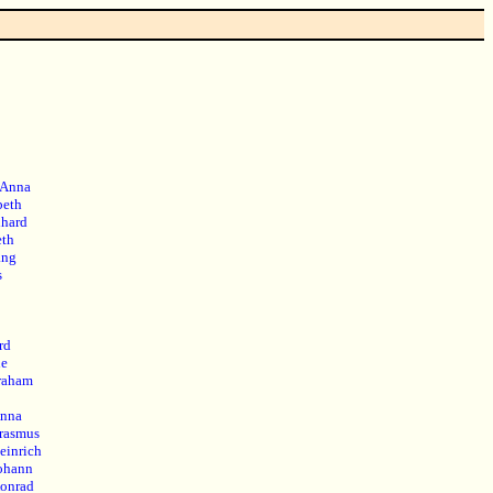
Anna
beth
hard
eth
ang
s
rd
ne
raham
nna
rasmus
einrich
ohann
onrad