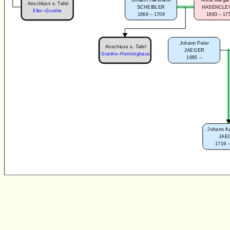
Anschluss s. Tafel
SCHEIBLER
HASENCLE
Eller–Goethe
1666 – 1709
1683 – 17
Johann Peter
Anschluss s. Tafel
JAEGER
Goethe–Herminghaus
1685 –
Johann Kar
JAE
1719 –