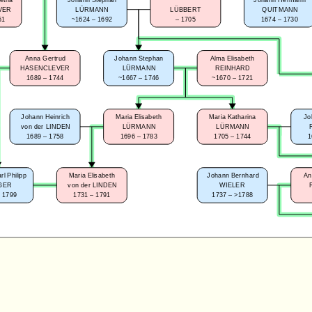
VER
LÜRMANN
LÜBBERT
QUITMANN
51
~1624 – 1692
–
1705
1674 – 1730
Anna Gertrud
Johann Stephan
Alma Elisabeth
HASENCLEVER
LÜRMANN
REINHARD
1689 – 1744
~1667 – 1746
~1670 – 1721
Johann Heinrich
Maria Elisabeth
Maria Katharina
Jo
von der LINDEN
LÜRMANN
LÜRMANN
1689 – 1758
1696 – 1783
1705 – 1744
1
l Philipp
Maria Elisabeth
Johann Bernhard
An
GER
von der LINDEN
WIELER
 1799
1731 – 1791
1737 – >1788