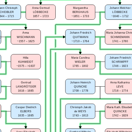
ann Christoph
Anna Gertrud
Margaretha
Johann Melchior
CHEIBLER
LÖBBECKE
BERGHAUS
LÖBBECKE
644 – 1715
1657 – 1723
~1651 – 1733
~1640 – 1712
Anna
Johann Friedrich
Maria Johanna Chris
)
WISCHMANN
QUITMANN
SCHMIEMANN
~1557 – 1625
~1710 – 1764
1741 – 1780
Hilla
Maria Carolina
Johann Friedrich
KUHWEIDT
WIELER
SCHRIMPFF
~1575 – >1637
1765 – 1802
1746 – 1823
Gertrud
Johann Heinrich
Anna Katharina
LANGRÖTGER
QUINCKE
LEVE
1616 – 1685
1709 – 1778
1716 – 1774
Caspar Diedrich
Christoph Jakob
Maria Kath. Elisabe
ELBERS
de WEYS
QUINCKE
1635 – 1695
1743 – 1813
1742 – 1829
Anna Elisabeth
Gottfried Wilhelm
Elisabeth Wilhelmin