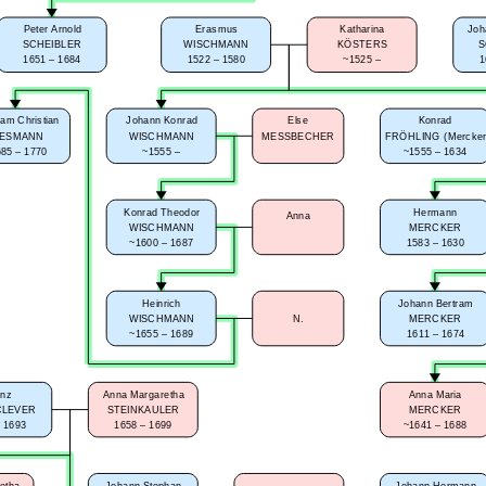
Peter Arnold
Erasmus
Katharina
Joh
SCHEIBLER
WISCHMANN
KÖSTERS
S
1651 – 1684
1522 – 1580
~1525 –
1
am Christian
Johann Konrad
Else
Konrad
IESMANN
WISCHMANN
MESSBECHER
FRÖHLING (Mercker
85 – 1770
~1555 –
~1555 – 1634
Konrad Theodor
Hermann
Anna
WISCHMANN
MERCKER
~1600 – 1687
1583 – 1630
Heinrich
Johann Bertram
WISCHMANN
N.
MERCKER
~1655 – 1689
1611 – 1674
anz
Anna Margaretha
Anna Maria
CLEVER
STEINKAULER
MERCKER
– 1693
1658 – 1699
~1641 – 1688
etha
Johann Stephan
Johann Hermann