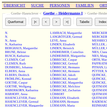
ÜBERSICHT
SUCHE
PERSONEN
FAMILIEN
OR
Goethe – Heidermanns I
… Goethe–Hasenclever <
> Goethe–Heide
N.
LAMBACH
,
Margarethe
MERCKE
N.
LANGRÖTGER
,
Gertrud
MERCKE
N.
,
Anna
LEVE
,
Anna
MESSBEC
N.
,
Katharina
LINDEN
,
Elisabeth
MÜLLER
,
BERGHAUS
,
Margarethe
LINDEN
,
Heinrich
MÜLLER
,
BRUNE
,
Helene
LINDHEIMER
,
Cornelius
NIES
,
Clara
BUSCH
,
Katharina
LINDHEIMER
,
Margaretha
NIES
,
Marg
CLEMEN
,
Carl
LÖBBECKE
,
Caspar
ORTH
,
Mar
CLEMEN
,
Ruth
LÖBBECKE
,
Gertrud
PAFFRATH
DUISBERG
,
Johanna
LÖBBECKE
,
Hermann
PITHAN
,
Li
ELBERS
,
Anna
LÖBBECKE
,
Hermann
PÜTTER
,
M
ELBERS
,
Diedrich
LÖBBECKE
,
Jakob
QUINCKE
,
FRÖHLING
,
Konrad
LÖBBECKE
,
Konrad
QUINCKE
,
GOETHE
,
Caspar
LÖBBECKE
,
Margaretha
QUINCKE
,
GOETHE
,
Wolfgang
LÖBBECKE
,
Melchior
QUITMAN
HABERKORN
,
Katharina
LÖBBECKE
,
Zacharias
QUITMAN
HARHOFF
,
Anna
LÜBBERT
QUITMAN
HASENCLEVER
,
Franz
LÜRMANN
,
Elisabeth
QUITMAN
HASENCLEVER
,
Gertrud
LÜRMANN
,
Hermann
RADEMA
HASENCLEVER
,
Margarethe
LÜRMANN
,
Maria
REINHAR