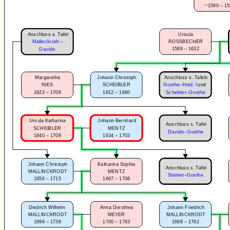
~1560 – 1
Anschluss s. Tafel
Ursula
Mallinckrodt –
ROSSBECHER
1588 – 1632
Davidis
Anschluss s. Tafeln
Margaretha
Johann Christoph
NIES
SCHEIBLER
Goethe–Heid. I
und
1622 – 1706
1612 – 1660
Scheibler–Goethe
Ursula Katharina
Johann Bernhard
Anschluss s. Tafel
SCHEIBLER
MENTZ
Davidis–Goethe
1640 – 1708
1634 – 1703
Johann Christoph
Katharina Sophia
Anschluss s. Tafel
MALLINCKRODT
MENTZ
Steinen–Goethe
1656 – 1715
1667 – 1708
Diedrich Wilhelm
Anna Dorothea
Johann Friedrich
MALLINCKRODT
MEYER
MALLINCKRODT
1696 – 1738
1700 – 1763
1698 – 1762