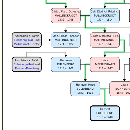
Christ. Marg. Dorothea
Joh. Diedrich Friedrich
MALLINCKRODT
MALLINCKRODT
1736 – 1798
1734 – 1814
Anschluss s. Tafeln
Joh. Friedr. Theodor
Judith Dorothea Fried.
Eulenberg–Mall.
und
MALLINCKRODT
MALLINCKRODT
1774 – 1822
1775 – 1847
Mallinckrodt–Goethe
Anschluss s. Tafeln
Hermann
Luisa
Eulenberg–Heid.
und
EULENBERG
MEININGHAUS
1814 – 1902
1813 – 1847
Fischer–Eulenberg
Hermann Hugo
Laura
EULENBERG
BORNEMA
1843 – 1913
1844 – 19
Herbert
EULENBERG
1876 – 1949