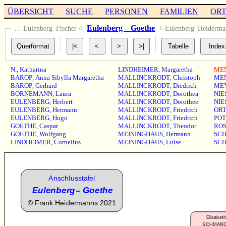
ÜBERSICHT
SUCHE
PERSONEN
FAMILIEN
OR
Eulenberg – Goethe
… Eulenberg–Fischer <
> Eulenberg–Heiderm
N.
,
Katharina
LINDHEIMER
,
Margaretha
ME
BAROP
,
Anna Sibylla Margaretha
MALLINCKRODT
,
Christoph
ME
BAROP
,
Gerhard
MALLINCKRODT
,
Diedrich
ME
BORNEMANN
,
Laura
MALLINCKRODT
,
Dorothea
NIE
EULENBERG
,
Herbert
MALLINCKRODT
,
Dorothee
NIE
EULENBERG
,
Hermann
MALLINCKRODT
,
Friedrich
OR
EULENBERG
,
Hugo
MALLINCKRODT
,
Friedrich
POT
GOETHE
,
Caspar
MALLINCKRODT
,
Theodor
RO
GOETHE
,
Wolfgang
MEININGHAUS
,
Hermann
SCH
LINDHEIMER
,
Cornelius
MEININGHAUS
,
Luise
SCH
Anschlusstafel
Eulenberg
–
Goethe
©
Frank Heidermanns 2021
Elisabeth
SCHMAN