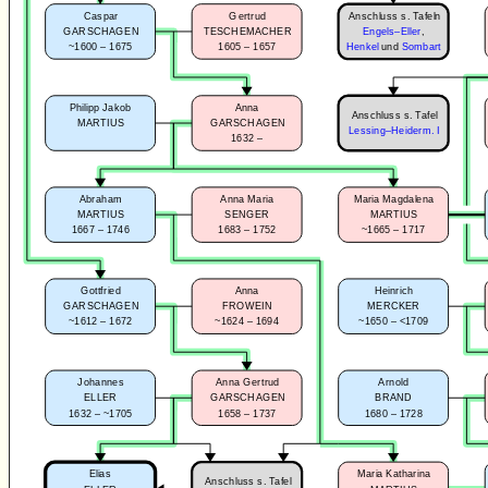
Anschluss s. Tafeln
Caspar
Gertrud
GARSCHAGEN
TESCHEMACHER
Engels–Eller
,
~1600 – 1675
1605 – 1657
Henkel
und
Sombart
Philipp Jakob
Anna
Anschluss s. Tafel
MARTIUS
GARSCHAGEN
Lessing–Heiderm. I
1632 –
Abraham
Anna Maria
Maria Magdalena
MARTIUS
SENGER
MARTIUS
1667 – 1746
1683 – 1752
~1665 – 1717
Gottfried
Anna
Heinrich
GARSCHAGEN
FROWEIN
MERCKER
~1612 – 1672
~1624 – 1694
~1650 – <1709
Johannes
Anna Gertrud
Arnold
ELLER
GARSCHAGEN
BRAND
1632 – ~1705
1658 – 1737
1680 – 1728
Elias
Maria Katharina
Anschluss s. Tafel