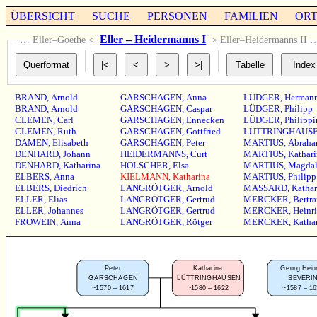
ÜBERSICHT
SUCHE
PERSONEN
FAMILIEN
OR
Eller – Heidermanns I
… Eller–Goethe <
> Eller–Heidermanns II 
BRAND
,
Arnold
GARSCHAGEN
,
Anna
LÜDGER
,
Herman
BRAND
,
Arnold
GARSCHAGEN
,
Caspar
LÜDGER
,
Philipp
CLEMEN
,
Carl
GARSCHAGEN
,
Ennecken
LÜDGER
,
Philippi
CLEMEN
,
Ruth
GARSCHAGEN
,
Gottfried
LÜTTRINGHAUS
DAMEN
,
Elisabeth
GARSCHAGEN
,
Peter
MARTIUS
,
Abrah
DENHARD
,
Johann
HEIDERMANNS
,
Curt
MARTIUS
,
Kathari
DENHARD
,
Katharina
HÖLSCHER
,
Elsa
MARTIUS
,
Magdal
ELBERS
,
Anna
KIELMANN
,
Katharina
MARTIUS
,
Philipp
ELBERS
,
Diedrich
LANGRÖTGER
,
Arnold
MASSARD
,
Kathar
ELLER
,
Elias
LANGRÖTGER
,
Gertrud
MERCKER
,
Bertr
ELLER
,
Johannes
LANGRÖTGER
,
Gertrud
MERCKER
,
Heinr
FROWEIN
,
Anna
LANGRÖTGER
,
Rötger
MERCKER
,
Katha
Peter
Katharina
Georg Hein
GARSCHAGEN
LÜTTRINGHAUSEN
SEVERI
~1570 – 1617
~1580 – 1622
~1587 – 1