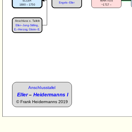
ELLER
MARTIUS
Engels–Eller
1690 – 1750
~1717 –
Anschluss s. Tafeln
Eller–Jung-Stilling
,
E.–Herzog
,
Gleim–E.
Anschlusstafel
Eller
–
Heidermanns I
©
Frank Heidermanns 2019