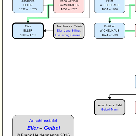
Johannes
Anna Gertrud
Peter
ELLER
GARSCHAGEN
WICHELHAUS
1632 – ~1705
1658 – 1737
1644 – 1706
Anschluss s. Tafeln
Elias
Gottfried
ELLER
Eller–Jung-Stilling
,
WICHELHAUS
1690 – 1750
1674 – 1739
E.–Herzog
,
Gleim–E.
Anschluss s. Tafel
Geibel–Mann
Anschlusstafel
Eller
–
Geibel
©
Frank Heidermanns 2016