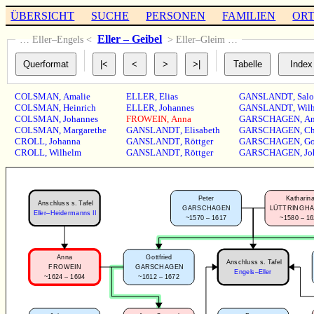
ÜBERSICHT
SUCHE
PERSONEN
FAMILIEN
OR
Eller – Geibel
… Eller–Engels <
> Eller–Gleim …
COLSMAN
,
Amalie
ELLER
,
Elias
GANSLANDT
,
Sal
COLSMAN
,
Heinrich
ELLER
,
Johannes
GANSLANDT
,
Wil
COLSMAN
,
Johannes
FROWEIN
,
Anna
GARSCHAGEN
,
A
COLSMAN
,
Margarethe
GANSLANDT
,
Elisabeth
GARSCHAGEN
,
Ch
CROLL
,
Johanna
GANSLANDT
,
Röttger
GARSCHAGEN
,
Go
CROLL
,
Wilhelm
GANSLANDT
,
Röttger
GARSCHAGEN
,
Jo
Peter
Katharin
Anschluss s. Tafel
GARSCHAGEN
LÜTTRINGH
Eller–Heidermanns II
~1570 – 1617
~1580 – 1
Anna
Gottfried
Anschluss s. Tafel
FROWEIN
GARSCHAGEN
Engels–Eller
~1624 – 1694
~1612 – 1672