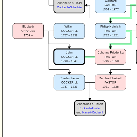
Gotthard
Anschluss s. Tafel
PASTOR
Cockerill–Scheibler
1704 – 1777
Elizabeth
William
Philipp Heinrich
CHARLES
COCKERILL
PASTOR
1757 –
1757 – 1832
1752 – 1821
John
Johanna Friederika
COCKERILL
PASTOR
1790 – 1840
1795 – 1850
Charles James
Carolina Elisabeth
COCKERILL
PASTOR
1787 – 1837
1791 – 1836
Anschluss s. Tafeln
Cockerill–Thielen
und
Haniel–Cockerill