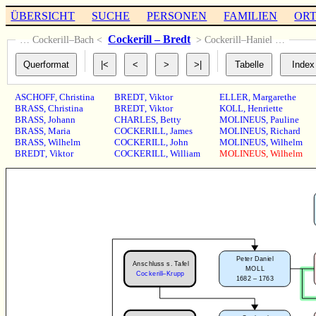
ÜBERSICHT
SUCHE
PERSONEN
FAMILIEN
OR
Cockerill – Bredt
… Cockerill–Bach <
> Cockerill–Haniel …
ASCHOFF
,
Christina
BREDT
,
Viktor
ELLER
,
Margarethe
BRASS
,
Christina
BREDT
,
Viktor
KOLL
,
Henriette
BRASS
,
Johann
CHARLES
,
Betty
MOLINEUS
,
Pauline
BRASS
,
Maria
COCKERILL
,
James
MOLINEUS
,
Richard
BRASS
,
Wilhelm
COCKERILL
,
John
MOLINEUS
,
Wilhelm
BREDT
,
Viktor
COCKERILL
,
William
MOLINEUS
,
Wilhelm
Peter Daniel
Anschluss s. Tafel
MOLL
Cockerill–Krupp
1682 – 1763