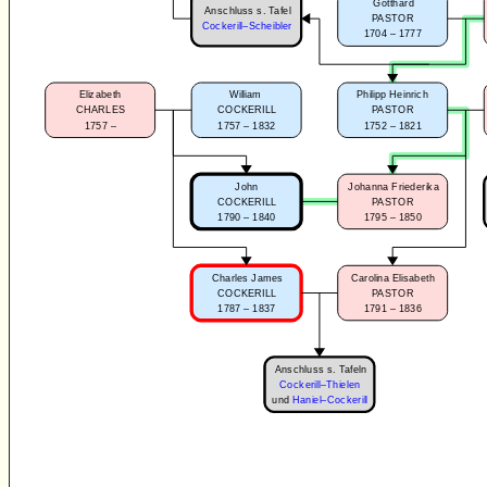
Gotthard
Anschluss s. Tafel
PASTOR
Cockerill–Scheibler
1704 – 1777
Elizabeth
William
Philipp Heinrich
CHARLES
COCKERILL
PASTOR
1757 –
1757 – 1832
1752 – 1821
John
Johanna Friederika
COCKERILL
PASTOR
1790 – 1840
1795 – 1850
Charles James
Carolina Elisabeth
COCKERILL
PASTOR
1787 – 1837
1791 – 1836
Anschluss s. Tafeln
Cockerill–Thielen
und
Haniel–Cockerill