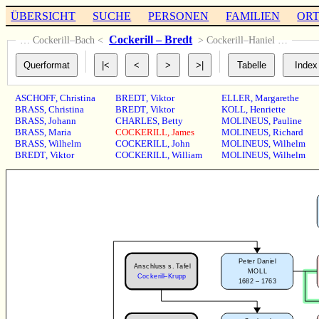
ÜBERSICHT
SUCHE
PERSONEN
FAMILIEN
OR
Cockerill – Bredt
… Cockerill–Bach <
> Cockerill–Haniel …
ASCHOFF
,
Christina
BREDT
,
Viktor
ELLER
,
Margarethe
BRASS
,
Christina
BREDT
,
Viktor
KOLL
,
Henriette
BRASS
,
Johann
CHARLES
,
Betty
MOLINEUS
,
Pauline
BRASS
,
Maria
COCKERILL
,
James
MOLINEUS
,
Richard
BRASS
,
Wilhelm
COCKERILL
,
John
MOLINEUS
,
Wilhelm
BREDT
,
Viktor
COCKERILL
,
William
MOLINEUS
,
Wilhelm
Peter Daniel
Anschluss s. Tafel
MOLL
Cockerill–Krupp
1682 – 1763