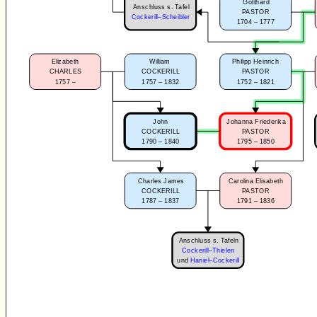
Gotthard
Anschluss s. Tafel
PASTOR
Cockerill–Scheibler
1704 – 1777
Elizabeth
William
Philipp Heinrich
CHARLES
COCKERILL
PASTOR
1757 –
1757 – 1832
1752 – 1821
John
Johanna Friederika
COCKERILL
PASTOR
1790 – 1840
1795 – 1850
Charles James
Carolina Elisabeth
COCKERILL
PASTOR
1787 – 1837
1791 – 1836
Anschluss s. Tafeln
Cockerill–Thielen
und
Haniel–Cockerill