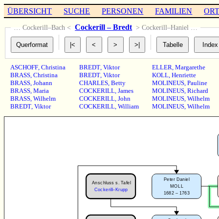
ÜBERSICHT
SUCHE
PERSONEN
FAMILIEN
OR
Cockerill – Bredt
… Cockerill–Bach <
> Cockerill–Haniel …
ASCHOFF
,
Christina
BREDT
,
Viktor
ELLER
,
Margarethe
BRASS
,
Christina
BREDT
,
Viktor
KOLL
,
Henriette
BRASS
,
Johann
CHARLES
,
Betty
MOLINEUS
,
Pauline
BRASS
,
Maria
COCKERILL
,
James
MOLINEUS
,
Richard
BRASS
,
Wilhelm
COCKERILL
,
John
MOLINEUS
,
Wilhelm
BREDT
,
Viktor
COCKERILL
,
William
MOLINEUS
,
Wilhelm
Peter Daniel
Anschluss s. Tafel
MOLL
Cockerill–Krupp
1682 – 1763