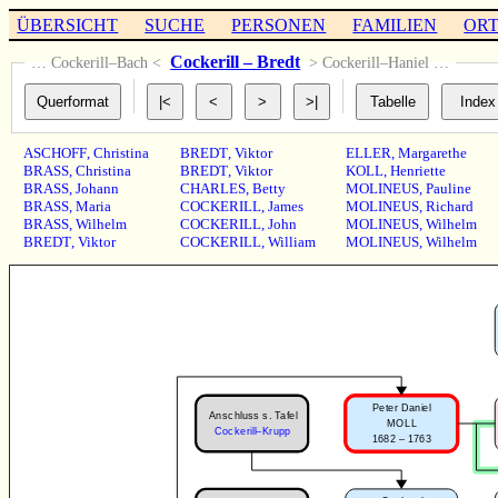
ÜBERSICHT
SUCHE
PERSONEN
FAMILIEN
OR
Cockerill – Bredt
… Cockerill–Bach <
> Cockerill–Haniel …
ASCHOFF
,
Christina
BREDT
,
Viktor
ELLER
,
Margarethe
BRASS
,
Christina
BREDT
,
Viktor
KOLL
,
Henriette
BRASS
,
Johann
CHARLES
,
Betty
MOLINEUS
,
Pauline
BRASS
,
Maria
COCKERILL
,
James
MOLINEUS
,
Richard
BRASS
,
Wilhelm
COCKERILL
,
John
MOLINEUS
,
Wilhelm
BREDT
,
Viktor
COCKERILL
,
William
MOLINEUS
,
Wilhelm
Peter Daniel
Anschluss s. Tafel
MOLL
Cockerill–Krupp
1682 – 1763