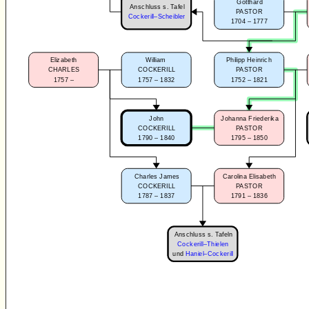
Gotthard
Anschluss s. Tafel
PASTOR
Cockerill–Scheibler
1704 – 1777
Elizabeth
William
Philipp Heinrich
CHARLES
COCKERILL
PASTOR
1757 –
1757 – 1832
1752 – 1821
John
Johanna Friederika
COCKERILL
PASTOR
1790 – 1840
1795 – 1850
Charles James
Carolina Elisabeth
COCKERILL
PASTOR
1787 – 1837
1791 – 1836
Anschluss s. Tafeln
Cockerill–Thielen
und
Haniel–Cockerill