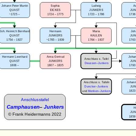
Johann Peter Martin
Sophia
Ludwig
A
QUAST
EICKES
JUNKERS
JU
~1725 –
1724 – 1775
1723 – 1786
1736
Joh. Heinrich Bernhard
Hermann
Maria
Joh
QUAST
JUNKERS
KAULEN
JU
1754 – 1827
~1765 – 1839
1764 – 1837
1763
Hermann Leonhard
Anna Gertrud
Johan
Anschluss s. Tafel
QUAST
JUNKERS
JU
Deussen–Junkers
1806 –
1807 – 1835
1793
Anschluss s. Tafeln
Johann
JU
Duncker–Junkers
1823
und
Menken–Junkers
Anschlusstafel
Camphausen
–
Junkers
H
JU
©
Frank Heidermanns 2022
1859