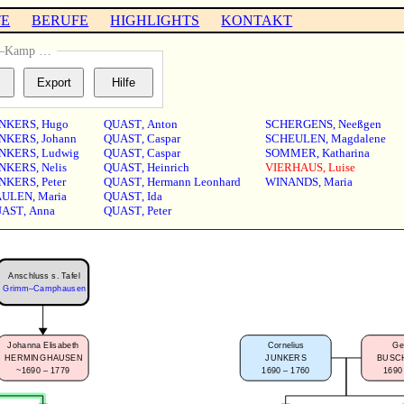
TE
BERUFE
HIGHLIGHTS
KONTAKT
n–Kamp …
NKERS
,
Hugo
QUAST
,
Anton
SCHERGENS
,
Neeßgen
NKERS
,
Johann
QUAST
,
Caspar
SCHEULEN
,
Magdalene
NKERS
,
Ludwig
QUAST
,
Caspar
SOMMER
,
Katharina
NKERS
,
Nelis
QUAST
,
Heinrich
VIERHAUS
,
Luise
NKERS
,
Peter
QUAST
,
Hermann Leonhard
WINANDS
,
Maria
AULEN
,
Maria
QUAST
,
Ida
UAST
,
Anna
QUAST
,
Peter
Anschluss s. Tafel
Grimm–Camphausen
Johanna Elisabeth
Cornelius
Ge
HERMINGHAUSEN
JUNKERS
BUSC
~1690 – 1779
1690 – 1760
1690