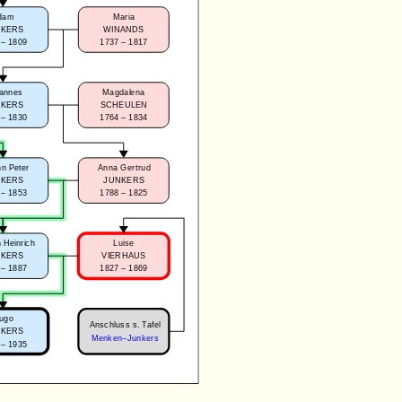
dam
Maria
NKERS
WINANDS
 – 1809
1737 – 1817
annes
Magdalena
NKERS
SCHEULEN
 – 1830
1764 – 1834
n Peter
Anna Gertrud
NKERS
JUNKERS
 – 1853
1788 – 1825
 Heinrich
Luise
NKERS
VIERHAUS
 – 1887
1827 – 1869
ugo
Anschluss s. Tafel
NKERS
Menken–Junkers
 – 1935