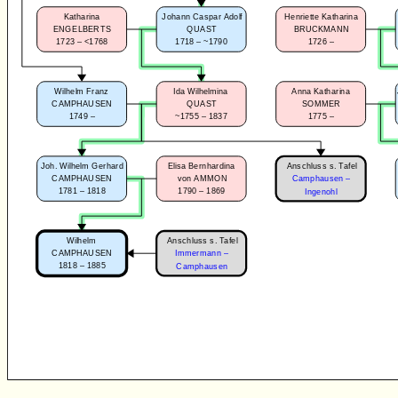
Katharina
Johann Caspar Adolf
Henriette Katharina
ENGELBERTS
QUAST
BRUCKMANN
1723 – <1768
1718 – ~1790
1726 –
Wilhelm Franz
Ida Wilhelmina
Anna Katharina
CAMPHAUSEN
QUAST
SOMMER
1749 –
~1755 – 1837
1775 –
Anschluss s. Tafel
Joh. Wilhelm Gerhard
Elisa Bernhardina
CAMPHAUSEN
von AMMON
Camphausen –
1781 – 1818
1790 – 1869
Ingenohl
Anschluss s. Tafel
Wilhelm
CAMPHAUSEN
Immermann –
1818 – 1885
Camphausen