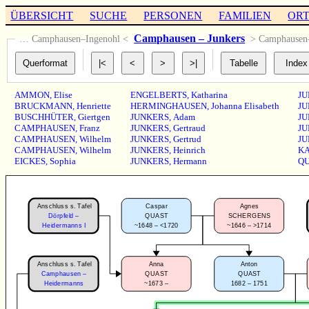
ÜBERSICHT
SUCHE
PERSONEN
FAMILIEN
OR
Camphausen – Junkers
… Camphausen–Ingenohl <
> Camphause
AMMON
,
Elise
ENGELBERTS
,
Katharina
JU
BRUCKMANN
,
Henriette
HERMINGHAUSEN
,
Johanna Elisabeth
JU
BUSCHHÜTER
,
Giertgen
JUNKERS
,
Adam
JU
CAMPHAUSEN
,
Franz
JUNKERS
,
Gertraud
JU
CAMPHAUSEN
,
Wilhelm
JUNKERS
,
Gertrud
JU
CAMPHAUSEN
,
Wilhelm
JUNKERS
,
Heinrich
K
EICKES
,
Sophia
JUNKERS
,
Hermann
Q
Anschluss s. Tafel
Caspar
Agnes
Dörpfeld –
QUAST
SCHERGENS
~1648 – <1720
~1646 – >1714
Heidermanns I
Anschluss s. Tafel
Anna
Anton
Camphausen –
QUAST
QUAST
~1673 –
1682 – 1751
Heidermanns