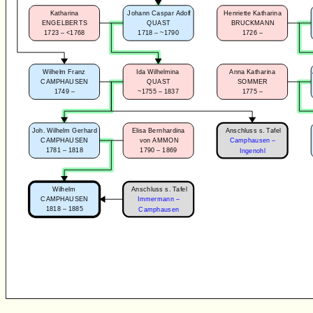
Katharina
Johann Caspar Adolf
Henriette Katharina
ENGELBERTS
QUAST
BRUCKMANN
1723 – <1768
1718 – ~1790
1726 –
Wilhelm Franz
Ida Wilhelmina
Anna Katharina
CAMPHAUSEN
QUAST
SOMMER
1749 –
~1755 – 1837
1775 –
Anschluss s. Tafel
Joh. Wilhelm Gerhard
Elisa Bernhardina
CAMPHAUSEN
von AMMON
Camphausen –
1781 – 1818
1790 – 1869
Ingenohl
Anschluss s. Tafel
Wilhelm
CAMPHAUSEN
Immermann –
1818 – 1885
Camphausen