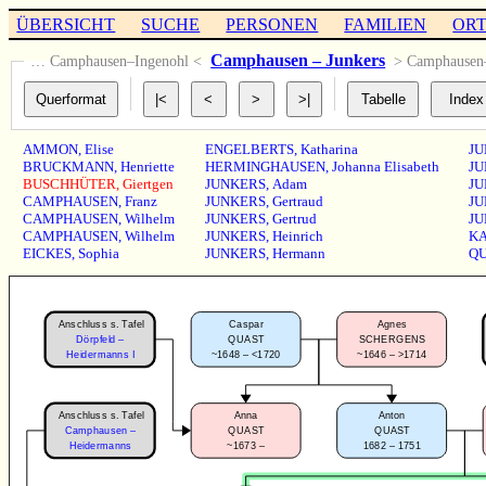
ÜBERSICHT
SUCHE
PERSONEN
FAMILIEN
OR
Camphausen – Junkers
… Camphausen–Ingenohl <
> Camphause
AMMON
,
Elise
ENGELBERTS
,
Katharina
JU
BRUCKMANN
,
Henriette
HERMINGHAUSEN
,
Johanna Elisabeth
JU
BUSCHHÜTER
,
Giertgen
JUNKERS
,
Adam
JU
CAMPHAUSEN
,
Franz
JUNKERS
,
Gertraud
JU
CAMPHAUSEN
,
Wilhelm
JUNKERS
,
Gertrud
JU
CAMPHAUSEN
,
Wilhelm
JUNKERS
,
Heinrich
K
EICKES
,
Sophia
JUNKERS
,
Hermann
Q
Anschluss s. Tafel
Caspar
Agnes
Dörpfeld –
QUAST
SCHERGENS
~1648 – <1720
~1646 – >1714
Heidermanns I
Anschluss s. Tafel
Anna
Anton
Camphausen –
QUAST
QUAST
~1673 –
1682 – 1751
Heidermanns